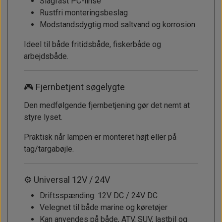
Slagfast PC-linse
Rustfri monteringsbeslag
Modstandsdygtig mod saltvand og korrosion
Ideel til både fritidsbåde, fiskerbåde og
arbejdsbåde.
🎮 Fjernbetjent søgelygte
Den medfølgende fjernbetjening gør det nemt at
styre lyset.
Praktisk når lampen er monteret højt eller på
tag/targabøjle.
⚙️ Universal 12V / 24V
Driftsspænding: 12V DC / 24V DC
Velegnet til både marine og køretøjer
Kan anvendes på både, ATV, SUV, lastbil og