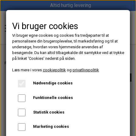
Altid hurtig levering
Vi bruger cookies
Shop12volt
Vi bruger egne cookies og cookies fra tredjeparter til at
personalisere din brugeroplevelse, til markedsføring og til at
undersøge, hvordan vores hjemmeside anvendes af
besøgende. Du kan altid tilbagekalde dit samtykke ved at trykke
på linket 'Cookies' nederst på siden.
Hjem
Forside
Navigation til Båd – GPS, Kortplottere & Marineudstyr
12V Lygter
Læs mere i vores
cookiepolitik
og
privatlivspolitik
Varme
UDSOLGT
Nødvendige cookies
Sunster dieselfyr
Køl
Funktionelle cookies
Vevor dieselfyr
Køleboks
Strøm
Statistik cookies
Autoterm dieselfyr
Køleskab
MPPT
Vind/Sol
Marketing cookies
1852 Diesel Bådvarmer
Køleskuffe
Batterier