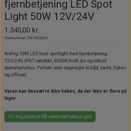
Alt om kinafyr / dieselfyr
Info
fjernbetjening LED Spot
Busbars
Motorbeslag
Epoxy
Solceller
Outlet
Light 50W 12V/24V
Landstrømskabler
Brændstoftank
Børster & Svampe m.m.
Gavekort
Strøm
Paneler & Kontakter
Gori propeller
1.345,00 kr.
El-artikler
Udlejning af bådudstyr
Sikringer
Varenummer: CN.1902004
instrumenter
Tøj
Hvem er vi
Værktøj
Additive
Kraftig 50W LED boat spotlight med fjernbetjening.
Diverse
12V/24V, IP67 vandtæt, 6000K hvidt lys og robust
Fordele hos Shop12volt
Tilbehør
Tovværk & fortøjning
aluminiumshus. Perfekt som søgelygte til båd, yacht, fiskeri
Kontakt
og offroad.
Forhandler login
Varen kan desværre ikke købes, da der ikke er flere på
lager
Giv mig besked når varen kan købes igen