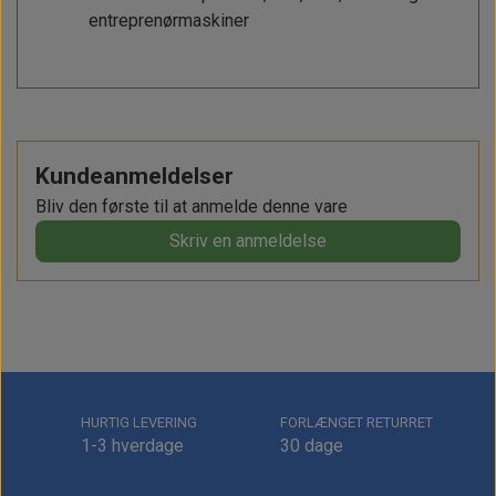
entreprenørmaskiner
Kundeanmeldelser
Bliv den første til at anmelde denne vare
Skriv en anmeldelse
HURTIG LEVERING
FORLÆNGET RETURRET
1-3 hverdage
30 dage