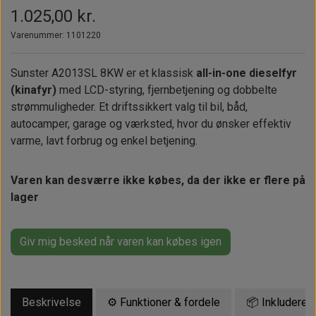
Alt om kinafyr / dieselfyr
Info
Busbars
Motorbeslag
Epoxy
1.025,00 kr.
Solceller
Outlet
Landstrømskabler
Brændstoftank
Varenummer: 1101220
Børster & Svampe m.m.
Gavekort
Strøm
Paneler & Kontakter
Gori propeller
El-artikler
Sunster A2013SL 8KW er et klassisk
all-in-one dieselfyr
(kinafyr)
med LCD-styring, fjernbetjening og dobbelte
Udlejning af bådudstyr
Sikringer
instrumenter
Tøj
strømmuligheder. Et driftssikkert valg til bil, båd,
Hvem er vi
Værktøj
autocamper, garage og værksted, hvor du ønsker effektiv
Additive
Diverse
varme, lavt forbrug og enkel betjening.
Fordele hos Shop12volt
Tilbehør
Tovværk & fortøjning
Kontakt
Varen kan desværre ikke købes, da der ikke er flere på
lager
Forhandler login
Giv mig besked når varen kan købes igen
Beskrivelse
⚙️ Funktioner & fordele
📦 Inkluderet 