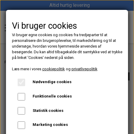
Altid hurtig levering
Vi bruger cookies
Shop12volt
Vi bruger egne cookies og cookies fra tredjeparter til at
personalisere din brugeroplevelse, til markedsføring og til at
undersøge, hvordan vores hjemmeside anvendes af
besøgende. Du kan altid tilbagekalde dit samtykke ved at trykke
på linket 'Cookies' nederst på siden.
Hjem
Forside
Dieselfyr, Oliefyr & Kinafyr – Alt i varme til båd, camper & off-grid
Læs mere i vores
cookiepolitik
og
privatlivspolitik
Varme
UDSOLGT
Nødvendige cookies
Sunster dieselfyr
Køl
Funktionelle cookies
Vevor dieselfyr
Køleboks
Strøm
Statistik cookies
Autoterm dieselfyr
Køleskab
MPPT
Vind/Sol
Marketing cookies
1852 Diesel Bådvarmer
Køleskuffe
Batterier