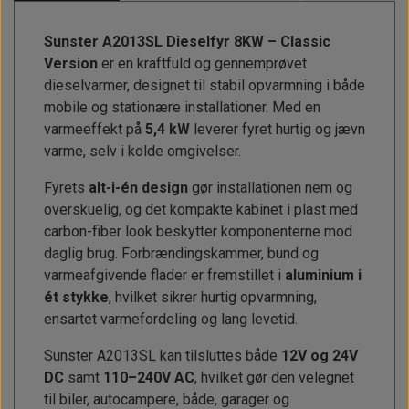
Sunster A2013SL Dieselfyr 8KW – Classic
Version
er en kraftfuld og gennemprøvet
dieselvarmer, designet til stabil opvarmning i både
mobile og stationære installationer. Med en
varmeeffekt på
5,4 kW
leverer fyret hurtig og jævn
varme, selv i kolde omgivelser.
Fyrets
alt-i-én design
gør installationen nem og
overskuelig, og det kompakte kabinet i plast med
carbon-fiber look beskytter komponenterne mod
daglig brug. Forbrændingskammer, bund og
varmeafgivende flader er fremstillet i
aluminium i
ét stykke
, hvilket sikrer hurtig opvarmning,
ensartet varmefordeling og lang levetid.
Sunster A2013SL kan tilsluttes både
12V og 24V
DC
samt
110–240V AC
, hvilket gør den velegnet
til biler, autocampere, både, garager og