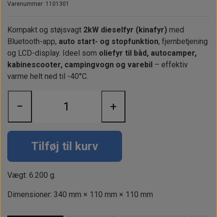
Alt om kinafyr / dieselfyr
Info
Busbars
Motorbeslag
Varenummer: 1101301
Epoxy
Solceller
Outlet
Landstrømskabler
Brændstoftank
Børster & Svampe m.m.
Kompakt og støjsvagt
2kW dieselfyr (kinafyr)
med
Bluetooth-app,
auto start- og stopfunktion
Gavekort
Strøm
, fjernbetjening
Paneler & Kontakter
Gori propeller
El-artikler
og LCD-display. Ideel som
oliefyr til båd, autocamper,
Udlejning af bådudstyr
Sikringer
kabinescooter, campingvogn og varebil
instrumenter
– effektiv
Tøj
varme helt ned til -40°C.
Hvem er vi
Værktøj
Additive
Diverse
Fordele hos Shop12volt
Tilbehør
−
+
Tovværk & fortøjning
Kontakt
Forhandler login
Tilføj til kurv
Vægt: 6.200 g.
Dimensioner: 340 mm × 110 mm × 110 mm