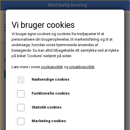
Altid hurtig levering
Vi bruger cookies
Shop12volt
Vi bruger egne cookies og cookies fra tredjeparter til at
personalisere din brugeroplevelse, til markedsføring og til at
undersøge, hvordan vores hjemmeside anvendes af
besøgende. Du kan altid tilbagekalde dit samtykke ved at trykke
på linket 'Cookies' nederst på siden.
Hjem
Forside
Dieselfyr, Oliefyr & Kinafyr – Alt i varme til båd, camper & off-grid
Læs mere i vores
cookiepolitik
og
privatlivspolitik
Varme
Vi anbefaler
Nødvendige cookies
Sunster dieselfyr
Køl
Funktionelle cookies
Vevor dieselfyr
Køleboks
Strøm
Statistik cookies
Autoterm dieselfyr
Køleskab
MPPT
Vind/Sol
Marketing cookies
1852 Diesel Bådvarmer
Køleskuffe
Batterier