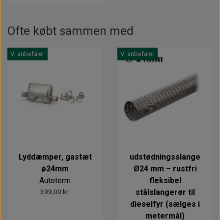
Ofte købt sammen med
Vi anbefaler
Vi anbefaler
Lyddæmper, gastæt
udstødningsslange
ø24mm
Ø24 mm – rustfri
Autoterm
fleksibel
399,00 kr.
stålslangerør til
dieselfyr (sælges i
metermål)