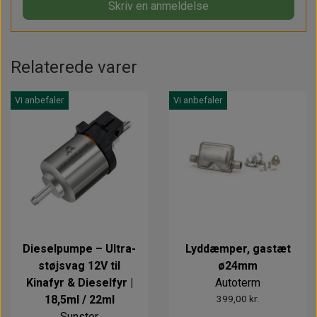
Skriv en anmeldelse
Relaterede varer
Vi anbefaler
Vi anbefaler
Dieselpumpe – Ultra-
Lyddæmper, gastæt
støjsvag 12V til
ø24mm
Kinafyr & Dieselfyr |
Autoterm
18,5ml / 22ml
399,00 kr.
Sunster