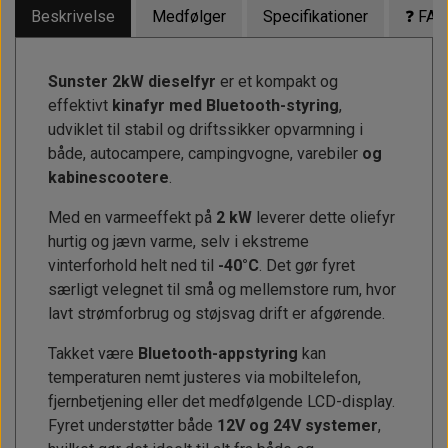
Beskrivelse
Medfølger
Specifikationer
❓ FAQ
Sunster 2kW dieselfyr
er et kompakt og
effektivt
kinafyr med Bluetooth-styring
,
udviklet til stabil og driftssikker opvarmning i
både, autocampere, campingvogne, varebiler
og
kabinescootere
.
Med en varmeeffekt på
2 kW
leverer dette oliefyr
hurtig og jævn varme, selv i ekstreme
vinterforhold helt ned til
-40°C
. Det gør fyret
særligt velegnet til små og mellemstore rum, hvor
lavt strømforbrug og støjsvag drift er afgørende.
Takket være
Bluetooth-appstyring
kan
temperaturen nemt justeres via mobiltelefon,
fjernbetjening eller det medfølgende LCD-display.
Fyret understøtter både
12V og 24V systemer
,