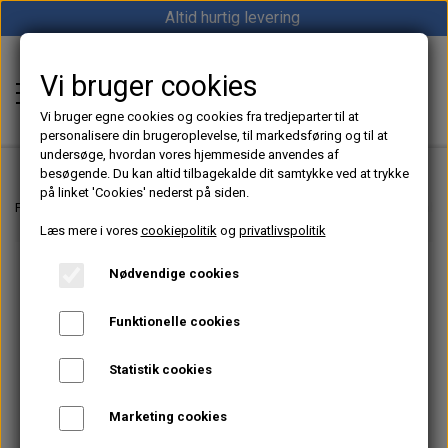
Altid hurtig levering
Vi bruger cookies
Shop12volt
Vi bruger egne cookies og cookies fra tredjeparter til at
personalisere din brugeroplevelse, til markedsføring og til at
undersøge, hvordan vores hjemmeside anvendes af
besøgende. Du kan altid tilbagekalde dit samtykke ved at trykke
på linket 'Cookies' nederst på siden.
Hjem
Forside
12V & 24V Strøm – Batterier, Inverter & Ladere | Shop12volt
Kable
Læs mere i vores
cookiepolitik
og
privatlivspolitik
Varme
Nødvendige cookies
Sunster dieselfyr
Køl
Funktionelle cookies
Vevor dieselfyr
Køleboks
Strøm
Statistik cookies
Autoterm dieselfyr
Køleskab
MPPT
Vind/Sol
Marketing cookies
1852 Diesel Bådvarmer
Køleskuffe
Batterier