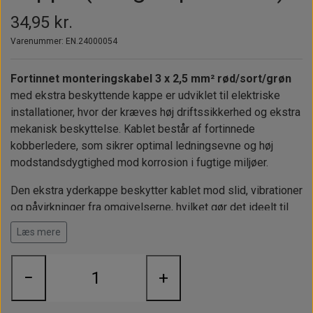
Alt om kinafyr / dieselfyr
Info
Busbars
Motorbeslag
Epoxy
34,95 kr.
Solceller
Outlet
Landstrømskabler
Brændstoftank
Børster & Svampe m.m.
Varenummer: EN.24000054
Gavekort
Strøm
Paneler & Kontakter
Gori propeller
El-artikler
Fortinnet monteringskabel 3 x 2,5 mm² rød/sort/grøn
Udlejning af bådudstyr
Sikringer
instrumenter
med ekstra beskyttende kappe er udviklet til elektriske
Tøj
installationer, hvor der kræves høj driftssikkerhed og ekstra
Hvem er vi
Værktøj
Additive
mekanisk beskyttelse. Kablet består af fortinnede
Diverse
kobberledere, som sikrer optimal ledningsevne og høj
Fordele hos Shop12volt
Tilbehør
Tovværk & fortøjning
modstandsdygtighed mod korrosion i fugtige miljøer.
Kontakt
Den ekstra yderkappe beskytter kablet mod slid, vibrationer
Forhandler login
og påvirkninger fra omgivelserne, hvilket gør det ideelt til
installationer i
både, køretøjer, marine miljøer og andre
Læs mere
krævende applikationer
.
Kablet
sælges i metermål
, så du kan bestille præcis den
længde du har brug for.
−
+