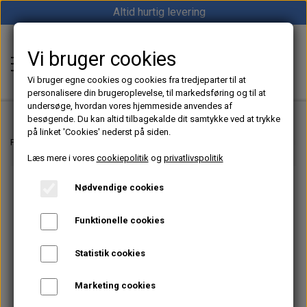
Altid hurtig levering
Vi bruger cookies
Shop12volt
Vi bruger egne cookies og cookies fra tredjeparter til at
personalisere din brugeroplevelse, til markedsføring og til at
undersøge, hvordan vores hjemmeside anvendes af
besøgende. Du kan altid tilbagekalde dit samtykke ved at trykke
på linket 'Cookies' nederst på siden.
Hjem
Forside
Dieselfyr, Oliefyr & Kinafyr – Alt i varme til båd, camper & off-grid
Læs mere i vores
cookiepolitik
og
privatlivspolitik
Varme
Nødvendige cookies
Sunster dieselfyr
Køl
Funktionelle cookies
Vevor dieselfyr
Køleboks
Strøm
Statistik cookies
Autoterm dieselfyr
Køleskab
MPPT
Vind/Sol
Marketing cookies
1852 Diesel Bådvarmer
Køleskuffe
Batterier