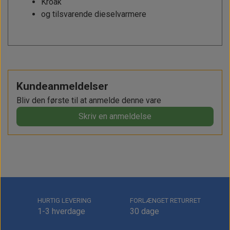
Kroak
og tilsvarende dieselvarmere
Kundeanmeldelser
Bliv den første til at anmelde denne vare
Skriv en anmeldelse
HURTIG LEVERING
FORLÆNGET RETURRET
1-3 hverdage
30 dage