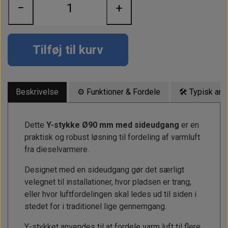
Alt om kinafyr / dieselfyr
Info
Busbars
Motorbeslag
−
+
Epoxy
Solceller
Outlet
Landstrømskabler
Brændstoftank
Børster & Svampe m.m.
Gavekort
Strøm
Paneler & Kontakter
Gori propeller
Tilføj til kurv
El-artikler
Udlejning af bådudstyr
Sikringer
instrumenter
Tøj
Hvem er vi
Værktøj
Additive
Beskrivelse
⚙️ Funktioner & Fordele
🛠 Typisk an
Diverse
Fordele hos Shop12volt
Tilbehør
Tovværk & fortøjning
Dette
Y-stykke Ø90 mm med sideudgang
er en
Kontakt
praktisk og robust løsning til fordeling af varmluft
fra dieselvarmere.
Forhandler login
Designet med en sideudgang gør det særligt
velegnet til installationer, hvor pladsen er trang,
eller hvor luftfordelingen skal ledes ud til siden i
stedet for i traditionel lige gennemgang.
Y-stykket anvendes til at fordele varm luft til flere