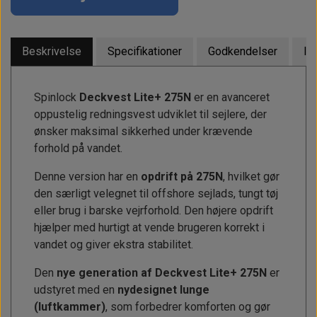
Beskrivelse
Specifikationer
Godkendelser
I 
Spinlock
Deckvest Lite+ 275N
er en avanceret
oppustelig redningsvest udviklet til sejlere, der
ønsker maksimal sikkerhed under krævende
forhold på vandet.
Denne version har en
opdrift på 275N
, hvilket gør
den særligt velegnet til offshore sejlads, tungt tøj
eller brug i barske vejrforhold. Den højere opdrift
hjælper med hurtigt at vende brugeren korrekt i
vandet og giver ekstra stabilitet.
Den
nye generation af Deckvest Lite+ 275N
er
udstyret med en
nydesignet lunge
(luftkammer)
, som forbedrer komforten og gør