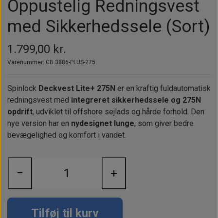
Oppustelig Redningsvest
Alt om kinafyr / dieselfyr
Info
Busbars
Motorbeslag
Epoxy
med Sikkerhedssele (Sort)
Solceller
Outlet
Landstrømskabler
Brændstoftank
Børster & Svampe m.m.
Gavekort
Strøm
Paneler & Kontakter
Gori propeller
1.799,00 kr.
El-artikler
Udlejning af bådudstyr
Varenummer: CB.3886-PLUS-275
Sikringer
instrumenter
Tøj
Hvem er vi
Værktøj
Additive
Spinlock
Deckvest Lite+ 275N
er en kraftig fuldautomatisk
Diverse
redningsvest med
integreret sikkerhedssele og 275N
Fordele hos Shop12volt
Tilbehør
Tovværk & fortøjning
opdrift
, udviklet til offshore sejlads og hårde forhold. Den
nye version har en
nydesignet lunge
Kontakt
, som giver bedre
bevægelighed og komfort i vandet.
Forhandler login
−
+
Tilføj til kurv