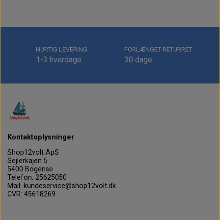
HURTIG LEVERING
FORLÆNGET RETURRET
1-3 hverdage
30 dage
Kontaktoplysninger
Shop12volt ApS
Sejlerkajen 5
5400 Bogense
Telefon: 25625050
Mail: kundeservice@shop12volt.dk
CVR: 45618269