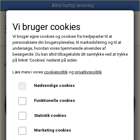
Altid hurtig levering
Vi bruger cookies
Shop12volt
Vi bruger egne cookies og cookies fra tredjeparter til at
personalisere din brugeroplevelse, til markedsføring og til at
undersøge, hvordan vores hjemmeside anvendes af
besøgende. Du kan altid tilbagekalde dit samtykke ved at trykke
på linket 'Cookies' nederst på siden.
Hjem
Forside
Sikkerhed
Redningsveste til Båd & Sejlads | Spinlock Redningsve
Læs mere i vores
cookiepolitik
og
privatlivspolitik
Varme
Nødvendige cookies
Sunster dieselfyr
Køl
Funktionelle cookies
Vevor dieselfyr
Køleboks
Strøm
Statistik cookies
Autoterm dieselfyr
Køleskab
MPPT
Vind/Sol
Marketing cookies
1852 Diesel Bådvarmer
Køleskuffe
Batterier