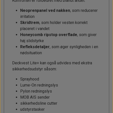
Komforten er forbedret med blandt andet:
Neoprenpanel ved nakken
, som reducerer
irritation
Skridtrem
, som holder vesten korrekt
placeret i vandet
Honeycomb ripstop overflade
, som giver
høj slidstyrke
Refleksdetaljer
, som øger synligheden i en
nødsituation
Deckvest Lite+ kan også udvides med ekstra
sikkerhedsudstyr såsom:
Sprayhood
Lume-On redningslys
Pylon redningslys
MOB AIS sender
sikkerhedsline cutter
udstyrstasker