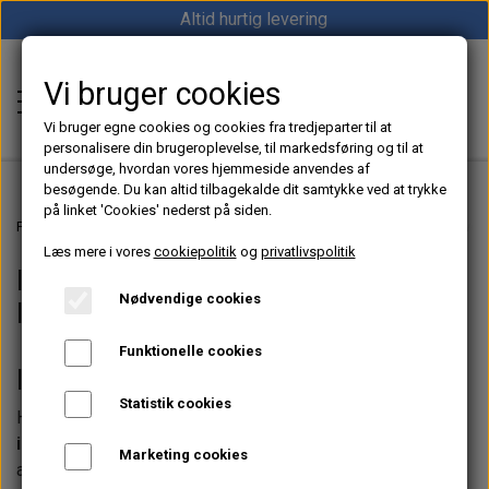
Altid hurtig levering
Vi bruger cookies
Shop12volt
Vi bruger egne cookies og cookies fra tredjeparter til at
personalisere din brugeroplevelse, til markedsføring og til at
undersøge, hvordan vores hjemmeside anvendes af
besøgende. Du kan altid tilbagekalde dit samtykke ved at trykke
på linket 'Cookies' nederst på siden.
Hjem
Forside
12V & 24V Strøm – Batterier, Inverter & Ladere | Shop12volt
Invert
Læs mere i vores
cookiepolitik
og
privatlivspolitik
Inverter 12V til 230V – Victron
Varme
Nødvendige cookies
Inverter til Båd, Camper & Off-Grid
Sunster dieselfyr
Køl
Funktionelle cookies
Vevor dieselfyr
Inverter 12V til 230V – strøm overalt
Køleboks
Strøm
Statistik cookies
Autoterm dieselfyr
Hos
Shop12volt.dk
finder du et stærkt udvalg af
Victron
Køleskab
MPPT
Vind/Sol
invertere
, der omformer
12V til 230V
, så du kan bruge
Marketing cookies
1852 Diesel Bådvarmer
Køleskuffe
almindelige el-apparater i
båd, camper, bil og off-grid
Batterier