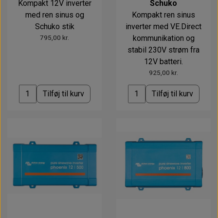
Alt om kinafyr / dieselfyr
Info
Busbars
Kompakt 12V inverter
Schuko
Motorbeslag
Epoxy
med ren sinus og
Kompakt ren sinus
Solceller
Outlet
Landstrømskabler
Brændstoftank
Schuko stik
inverter med VE.Direct
Børster & Svampe m.m.
795,00 kr.
kommunikation og
Gavekort
Strøm
Paneler & Kontakter
Gori propeller
El-artikler
stabil 230V strøm fra
12V batteri.
Udlejning af bådudstyr
Sikringer
instrumenter
Tøj
925,00 kr.
Hvem er vi
Værktøj
Additive
Diverse
Tilføj til kurv
Tilføj til kurv
Fordele hos Shop12volt
Tilbehør
Tovværk & fortøjning
Kontakt
Forhandler login