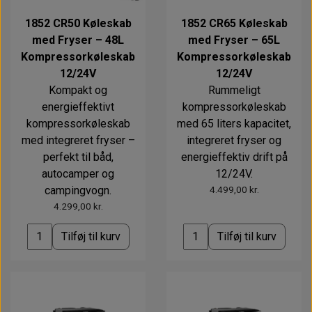
Alt om kinafyr / dieselfyr
Info
Busbars
Motorbeslag
Epoxy
1852 CR50 Køleskab
1852 CR65 Køleskab
Solceller
Outlet
Landstrømskabler
Brændstoftank
med Fryser – 48L
med Fryser – 65L
Børster & Svampe m.m.
Kompressorkøleskab
Kompressorkøleskab
Gavekort
Strøm
Paneler & Kontakter
Gori propeller
El-artikler
12/24V
12/24V
Udlejning af bådudstyr
Kompakt og
Rummeligt
Sikringer
instrumenter
Tøj
energieffektivt
kompressorkøleskab
Hvem er vi
Værktøj
Additive
kompressorkøleskab
med 65 liters kapacitet,
Diverse
med integreret fryser –
integreret fryser og
Fordele hos Shop12volt
Tilbehør
perfekt til båd,
energieffektiv drift på
Tovværk & fortøjning
autocamper og
12/24V.
Kontakt
campingvogn.
4.499,00 kr.
Forhandler login
4.299,00 kr.
Tilføj til kurv
Tilføj til kurv