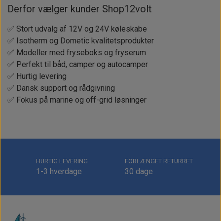
Derfor vælger kunder Shop12volt
✅ Stort udvalg af 12V og 24V køleskabe
✅ Isotherm og Dometic kvalitetsprodukter
✅ Modeller med fryseboks og fryserum
✅ Perfekt til båd, camper og autocamper
✅ Hurtig levering
✅ Dansk support og rådgivning
✅ Fokus på marine og off-grid løsninger
HURTIG LEVERING
FORLÆNGET RETURRET
1-3 hverdage
30 dage