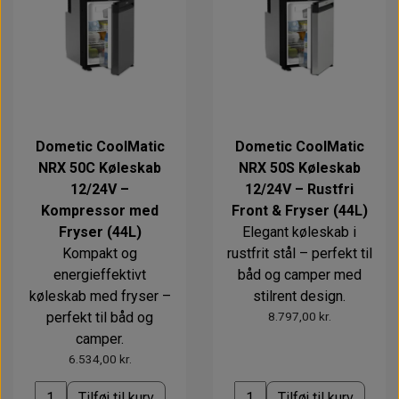
Dometic CoolMatic
Dometic CoolMatic
NRX 50C Køleskab
NRX 50S Køleskab
12/24V –
12/24V – Rustfri
Kompressor med
Front & Fryser (44L)
Fryser (44L)
Elegant køleskab i
Kompakt og
rustfrit stål – perfekt til
energieffektivt
båd og camper med
køleskab med fryser –
stilrent design.
perfekt til båd og
8.797,00 kr.
camper.
6.534,00 kr.
Tilføj til kurv
Tilføj til kurv