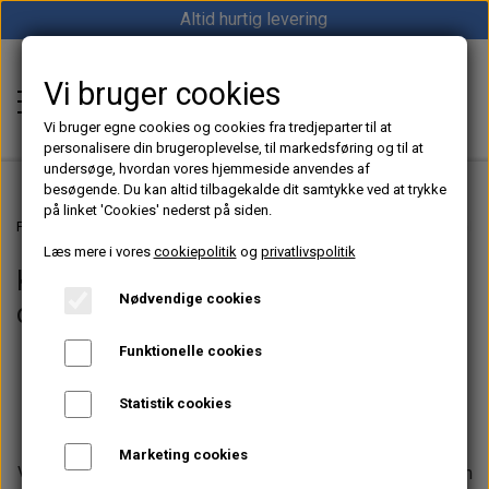
Altid hurtig levering
Vi bruger cookies
Shop12volt
Vi bruger egne cookies og cookies fra tredjeparter til at
personalisere din brugeroplevelse, til markedsføring og til at
undersøge, hvordan vores hjemmeside anvendes af
besøgende. Du kan altid tilbagekalde dit samtykke ved at trykke
på linket 'Cookies' nederst på siden.
Hjem
Forside
12V Køleskabe & Køleløsninger til Båd, Camper & Off-Grid
Køles
Læs mere i vores
cookiepolitik
og
privatlivspolitik
Køleskabe 12 & 24volt til båd og
Varme
Nødvendige cookies
camper
Sunster dieselfyr
Køl
Funktionelle cookies
Vevor dieselfyr
Hos Shop12volt finder du et stort udvalg af
Køleboks
12V og 24V
Strøm
køleskabe
til båd, sejlbåd, motorbåd, autocamper,
Statistik cookies
Autoterm dieselfyr
Køleskab
campervan, varevogn og off-grid installationer.
MPPT
Vind/Sol
Marketing cookies
1852 Diesel Bådvarmer
Køleskuffe
Vi fører kvalitetskøleskabe fra anerkendte producenter som
Batterier