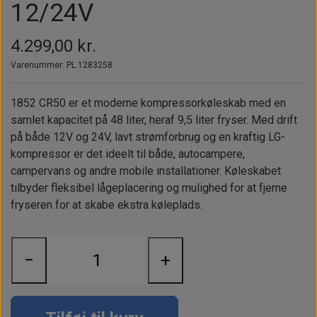
Alt om kinafyr / dieselfyr
Info
Busbars
12/24V
Motorbeslag
Epoxy
Solceller
Outlet
Landstrømskabler
Brændstoftank
Børster & Svampe m.m.
4.299,00 kr.
Gavekort
Strøm
Paneler & Kontakter
Gori propeller
Varenummer: PL.1283258
El-artikler
Udlejning af bådudstyr
Sikringer
instrumenter
Tøj
1852 CR50 er et moderne kompressorkøleskab med en
samlet kapacitet på 48 liter, heraf 9,5 liter fryser. Med drift
Hvem er vi
Værktøj
Additive
Diverse
på både 12V og 24V, lavt strømforbrug og en kraftig LG-
Fordele hos Shop12volt
Tilbehør
kompressor er det ideelt til både, autocampere,
Tovværk & fortøjning
campervans og andre mobile installationer. Køleskabet
Kontakt
tilbyder fleksibel lågeplacering og mulighed for at fjerne
fryseren for at skabe ekstra køleplads.
Forhandler login
−
+