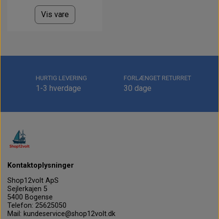
Vis vare
HURTIG LEVERING
FORLÆNGET RETURRET
1-3 hverdage
30 dage
Kontaktoplysninger
Shop12volt ApS
Sejlerkajen 5
5400 Bogense
Telefon: 25625050
Mail: kundeservice@shop12volt.dk