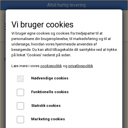
Altid hurtig levering
Vi bruger cookies
Shop12volt
Vi bruger egne cookies og cookies fra tredjeparter til at
personalisere din brugeroplevelse, til markedsføring og til at
undersøge, hvordan vores hjemmeside anvendes af
besøgende. Du kan altid tilbagekalde dit samtykke ved at trykke
på linket 'Cookies' nederst på siden.
Hjem
Forside
12V Køleskabe & Køleløsninger til Båd, Camper & Off-Grid
Køles
Læs mere i vores
cookiepolitik
og
privatlivspolitik
Varme
Nødvendige cookies
Sunster dieselfyr
Køl
Funktionelle cookies
Vevor dieselfyr
Køleboks
Strøm
Statistik cookies
Autoterm dieselfyr
Køleskab
MPPT
Vind/Sol
Marketing cookies
1852 Diesel Bådvarmer
Køleskuffe
Batterier