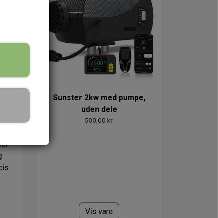
l
Sunster 2kw med pumpe,
less
uden dele
500,00 kr.
ber
g
cis
Vis vare