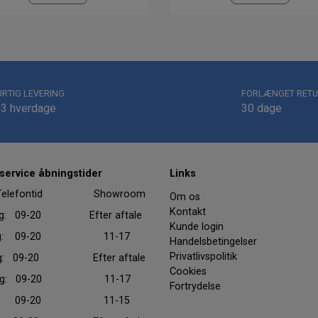
URTIG LEVERING
FORLÆNGET RETU
-3 hverdage
30 dage
ervice åbningstider
Links
efontid Showroom
Om os
Kontakt
ag: 09-20 Efter aftale
Kunde login
dag: 09-20 11-17
Handelsbetingelser
Privatlivspolitik
ag: 09-20 Efter aftale
Cookies
dag: 09-20 11-17
Fortrydelse
dag: 09-20 11-15