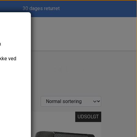
30 dages returret
n
ykke ved
OLGT
UDSOLGT