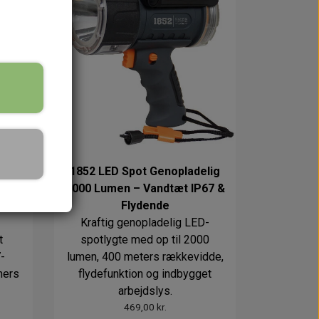
1852 LED Spot Genopladelig
e
2000 Lumen – Vandtæt IP67 &
Flydende
Kraftig genopladelig LED-
t
spotlygte med op til 2000
-
lumen, 400 meters rækkevidde,
mers
flydefunktion og indbygget
arbejdslys.
469,00 kr.