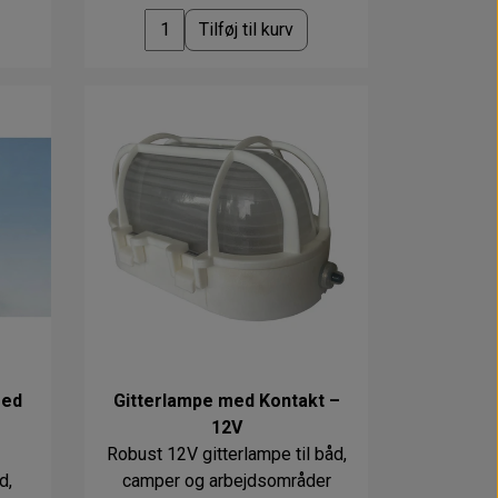
Tilføj til kurv
med
Gitterlampe med Kontakt –
12V
Robust 12V gitterlampe til båd,
d,
camper og arbejdsområder