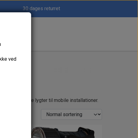
30 dages returret
n
ykke ved
amper og marine lygter til mobile installationer.