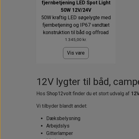
fjernbetjening LED Spot Light
50W 12V/24V
50W kraftig LED søgelygte med
fjernbetjening og IP67 vandtæt
konstruktion til båd og offroad
1.345,00 kr.
Vis vare
12V lygter til båd, cam
Hos
Shop12volt
finder du et stort udvalg af
12V
Vi tilbyder blandt andet:
Dæksbelysning
Arbejdslys
Gitterlamper