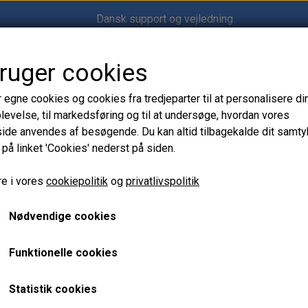
Dansk support og vejledning
bruger cookies
Shop12volt
r egne cookies og cookies fra tredjeparter til at personalisere di
levelse, til markedsføring og til at undersøge, hvordan vores
de anvendes af besøgende. Du kan altid tilbagekalde dit samt
 på linket 'Cookies' nederst på siden.
dstyr
12V Lygter til Båd, Camper & Marine | Arbejdslys & Dækslys
 Marine | Arbejdslys & Dækslys
e i vores
cookiepolitik
og
privatlivspolitik
Nødvendige cookies
bejdsbrug hos
Shop12volt
. Vi tilbyder dækslys, arbejdslys, gitterl
Funktionelle cookies
Statistik cookies