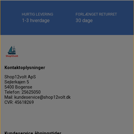
HURTIG LEVERING
FORLÆNGET RETURRET
1-3 hverdage
30 dage
Kontaktoplysninger
Shop12volt ApS
Sejlerkajen 5
5400 Bogense
Telefon: 25625050
Mail: kundeservice@shop12volt.dk
CVR: 45618269
Kundeservice åbningstider