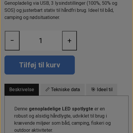
Alt om kinafyr / dieselfyr
Info
Busbars
Motorbeslag
Genopladelig via USB, 3 lysindstillinger (100%, 50% og
Epoxy
SOS) og justerbart stativ til håndfri brug. Ideel til båd,
Solceller
Outlet
Landstrømskabler
Brændstoftank
camping og nødsituationer.
Børster & Svampe m.m.
Gavekort
Strøm
Paneler & Kontakter
Gori propeller
El-artikler
Udlejning af bådudstyr
Sikringer
−
+
instrumenter
Tøj
Hvem er vi
Værktøj
Additive
Diverse
Fordele hos Shop12volt
Tilføj til kurv
Tilbehør
Tovværk & fortøjning
Kontakt
Forhandler login
Beskrivelse
📏 Tekniske data
🎯 Ideel til
Denne
genopladelige LED spotlygte
er en
robust og alsidig håndlygte, udviklet til brug i
krævende miljøer som båd, camping, fiskeri og
outdoor aktiviteter.