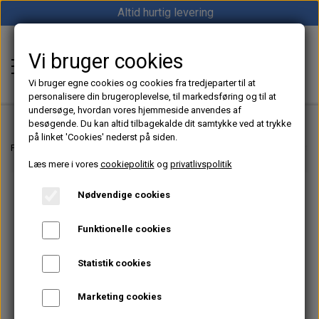
Altid hurtig levering
Vi bruger cookies
Shop12volt
Vi bruger egne cookies og cookies fra tredjeparter til at
personalisere din brugeroplevelse, til markedsføring og til at
undersøge, hvordan vores hjemmeside anvendes af
besøgende. Du kan altid tilbagekalde dit samtykke ved at trykke
på linket 'Cookies' nederst på siden.
Hjem
Forside
Navigation til Båd – GPS, Kortplottere & Marineudstyr
12V Lygter
Læs mere i vores
cookiepolitik
og
privatlivspolitik
Varme
Nødvendige cookies
Sunster dieselfyr
Køl
Funktionelle cookies
Vevor dieselfyr
Køleboks
Strøm
Statistik cookies
Autoterm dieselfyr
Køleskab
MPPT
Vind/Sol
Marketing cookies
1852 Diesel Bådvarmer
Køleskuffe
Batterier