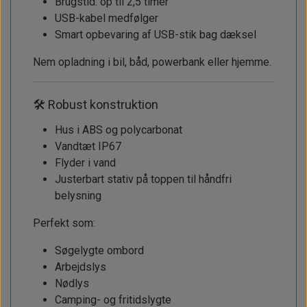
Brugstid: op til 2,5 timer
USB-kabel medfølger
Smart opbevaring af USB-stik bag dæksel
Nem opladning i bil, båd, powerbank eller hjemme.
🛠 Robust konstruktion
Hus i ABS og polycarbonat
Vandtæt IP67
Flyder i vand
Justerbart stativ på toppen til håndfri
belysning
Perfekt som:
Søgelygte ombord
Arbejdslys
Nødlys
Camping- og fritidslygte