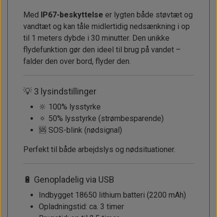
Med
IP67-beskyttelse
er lygten både støvtæt og
vandtæt og kan tåle midlertidig nedsænkning i op
til 1 meters dybde i 30 minutter. Den unikke
flydefunktion gør den ideel til brug på vandet –
falder den over bord, flyder den.
💡 3 lysindstillinger
🔆 100% lysstyrke
🔅 50% lysstyrke (strømbesparende)
🆘 SOS-blink (nødsignal)
Perfekt til både arbejdslys og nødsituationer.
🔋 Genopladelig via USB
Indbygget 18650 lithium batteri (2200 mAh)
Opladningstid: ca. 3 timer