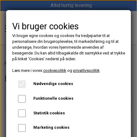
Altid hurtig levering
Vi bruger cookies
Shop12volt
Vi bruger egne cookies og cookies fra tredjeparter til at
personalisere din brugeroplevelse, til markedsføring og til at
undersøge, hvordan vores hjemmeside anvendes af
besøgende. Du kan altid tilbagekalde dit samtykke ved at trykke
på linket 'Cookies' nederst på siden.
Hjem
Forside
Motorudstyr til Båd, Sejlbåd og Marine
Elmotor
Læs mere i vores
cookiepolitik
og
privatlivspolitik
Elmotor
Varme
Nødvendige cookies
Sunster dieselfyr
Køl
Funktionelle cookies
Vevor dieselfyr
Køleboks
Strøm
Statistik cookies
Autoterm dieselfyr
Køleskab
MPPT
Vind/Sol
Marketing cookies
1852 Diesel Bådvarmer
Køleskuffe
Batterier