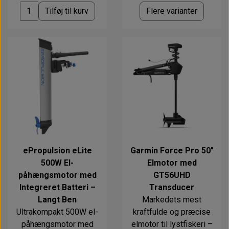
Alt om kinafyr / dieselfyr
Info
Busbars
Motorbeslag
Epoxy
Tilføj til kurv
Flere varianter
Solceller
Outlet
Landstrømskabler
Brændstoftank
Børster & Svampe m.m.
Gavekort
Strøm
Paneler & Kontakter
Gori propeller
El-artikler
Udlejning af bådudstyr
Sikringer
instrumenter
Tøj
Hvem er vi
Værktøj
Additive
Diverse
Fordele hos Shop12volt
Tilbehør
Tovværk & fortøjning
Kontakt
ePropulsion eLite
Garmin Force Pro 50"
Forhandler login
500W El-
Elmotor med
påhængsmotor med
GT56UHD
Integreret Batteri –
Transducer
Langt Ben
Markedets mest
Ultrakompakt 500W el-
kraftfulde og præcise
påhængsmotor med
elmotor til lystfiskeri –