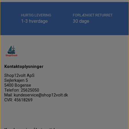
HURTIG LEVERING
FORLÆNGET RETURRET
1-3 hverdage
30 dage
Kontaktoplysninger
Shop12volt ApS
Sejlerkajen 5
5400 Bogense
Telefon: 25625050
Mail: kundeservice@shop12volt.dk
CVR: 45618269