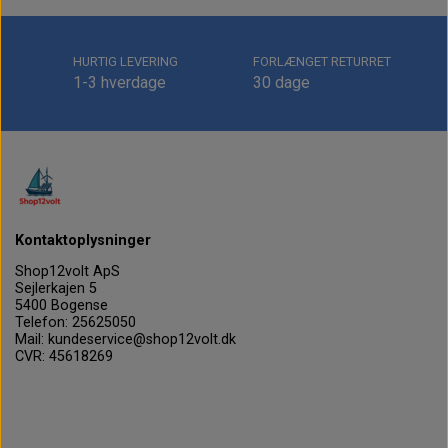
HURTIG LEVERING
FORLÆNGET RETURRET
1-3 hverdage
30 dage
Kontaktoplysninger
Shop12volt ApS
Sejlerkajen 5
5400 Bogense
Telefon: 25625050
Mail: kundeservice@shop12volt.dk
CVR: 45618269