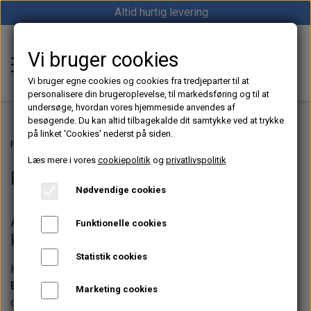
Altid hurtig levering
Vi bruger cookies
Shop12volt
Vi bruger egne cookies og cookies fra tredjeparter til at
personalisere din brugeroplevelse, til markedsføring og til at
undersøge, hvordan vores hjemmeside anvendes af
besøgende. Du kan altid tilbagekalde dit samtykke ved at trykke
på linket 'Cookies' nederst på siden.
Hjem
Forside
Dieselfyr, Oliefyr & Kinafyr – Alt i varme til båd, camper & off-grid
Læs mere i vores
cookiepolitik
og
privatlivspolitik
Eberspächer dieselfyr/reservedele
Varme
Nødvendige cookies
Sunster dieselfyr
Køl
Alt til Eberspächer Oliefyr – Kvalitet,
Funktionelle cookies
Vevor dieselfyr
Komfort og Pålidelighed
Køleboks
Strøm
Statistik cookies
Autoterm dieselfyr
Hos Shop12volt.dk tilbyder vi et komplet udvalg af
Køleskab
MPPT
Vind/Sol
Eberspächer oliefyr og originale reservedele
. Uanset
Marketing cookies
1852 Diesel Bådvarmer
Køleskuffe
om du skal installere et nyt varmesystem i din båd,
Batterier