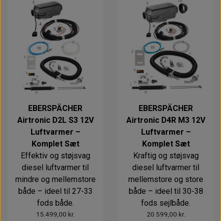
Alt om kinafyr / dieselfyr
Info
Busbars
Motorbeslag
Epoxy
Solceller
Outlet
Landstrømskabler
Brændstoftank
Børster & Svampe m.m.
Gavekort
Strøm
Paneler & Kontakter
Gori propeller
El-artikler
Udlejning af bådudstyr
Sikringer
instrumenter
Tøj
Hvem er vi
Værktøj
Additive
Diverse
Fordele hos Shop12volt
Tilbehør
EBERSPÄCHER
EBERSPÄCHER
Tovværk & fortøjning
Airtronic D2L S3 12V
Airtronic D4R M3 12V
Kontakt
Luftvarmer –
Luftvarmer –
Komplet Sæt
Komplet Sæt
Forhandler login
Effektiv og støjsvag
Kraftig og støjsvag
diesel luftvarmer til
diesel luftvarmer til
mindre og mellemstore
mellemstore og store
både – ideel til 27-33
både – ideel til 30-38
fods både.
fods sejlbåde.
15.499,00 kr.
20.599,00 kr.