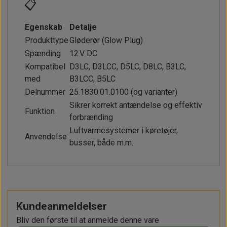
📋
Egenskab
Detalje
Produkttype
Gløderør (Glow Plug)
Spænding
12 V DC
Kompatibel
D3LC, D3LCC, D5LC, D8LC, B3LC,
med
B3LCC, B5LC
Delnummer
25.1830.01.0100 (og varianter)
Sikrer korrekt antændelse og effektiv
Funktion
forbrænding
Luftvarmesystemer i køretøjer,
Anvendelse
busser, både m.m.
Kundeanmeldelser
Bliv den første til at anmelde denne vare