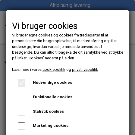
Altid hurtig levering
Vi bruger cookies
Shop12volt
Vi bruger egne cookies og cookies fra tredjeparter til at
personalisere din brugeroplevelse, til markedsføring og til at
undersøge, hvordan vores hjemmeside anvendes af
besøgende. Du kan altid tilbagekalde dit samtykke ved at trykke
på linket 'Cookies' nederst på siden.
Hjem
Forside
Dieselfyr, Oliefyr & Kinafyr – Alt i varme til båd, camper & off-grid
Læs mere i vores
cookiepolitik
og
privatlivspolitik
Varme
Nødvendige cookies
Sunster dieselfyr
Køl
Funktionelle cookies
Vevor dieselfyr
Køleboks
Strøm
Statistik cookies
Autoterm dieselfyr
Køleskab
MPPT
Vind/Sol
Marketing cookies
1852 Diesel Bådvarmer
Køleskuffe
Batterier