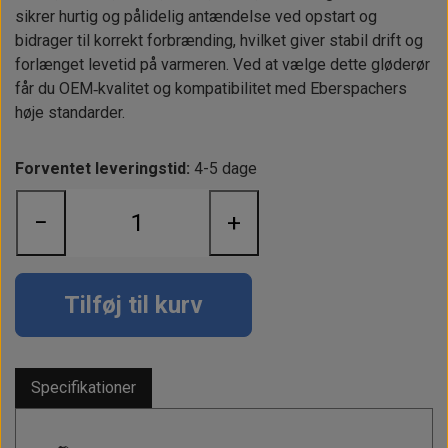
Alt om kinafyr / dieselfyr
Info
Busbars
Motorbeslag
sikrer hurtig og pålidelig antændelse ved opstart og
Epoxy
bidrager til korrekt forbrænding, hvilket giver stabil drift og
Solceller
Outlet
Landstrømskabler
Brændstoftank
Børster & Svampe m.m.
forlænget levetid på varmeren. Ved at vælge dette gløderør
Gavekort
Strøm
får du OEM‑kvalitet og kompatibilitet med Eberspachers
Paneler & Kontakter
Gori propeller
El-artikler
høje standarder.
Udlejning af bådudstyr
Sikringer
instrumenter
Tøj
Forventet leveringstid:
4-5 dage
Hvem er vi
Værktøj
Additive
Diverse
Fordele hos Shop12volt
Tilbehør
−
+
Tovværk & fortøjning
Kontakt
Forhandler login
Tilføj til kurv
Specifikationer