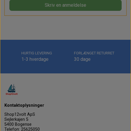
Skriv en anmeldelse
HURTIG LEVERING
FORLÆNGET RETURRET
1-3 hverdage
30 dage
Kontaktoplysninger
Shop12volt ApS
Sejlerkajen 5
5400 Bogense
Telefon: 25625050