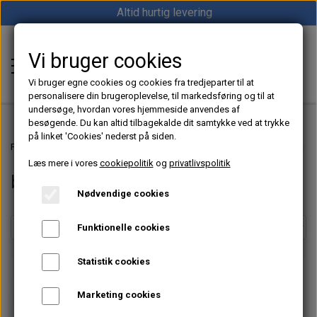
Altid hurtig levering
Vi bruger cookies
Shop12volt
Vi bruger egne cookies og cookies fra tredjeparter til at
personalisere din brugeroplevelse, til markedsføring og til at
undersøge, hvordan vores hjemmeside anvendes af
besøgende. Du kan altid tilbagekalde dit samtykke ved at trykke
på linket 'Cookies' nederst på siden.
Hjem
Forside
12V & 24V Strøm – Batterier, Inverter & Ladere | Shop12volt
batte
Læs mere i vores
cookiepolitik
og
privatlivspolitik
batterikasse
Varme
Nødvendige cookies
Sunster dieselfyr
Køl
Funktionelle cookies
Vevor dieselfyr
Køleboks
Strøm
Statistik cookies
Autoterm dieselfyr
Køleskab
MPPT
Vind/Sol
Marketing cookies
1852 Diesel Bådvarmer
Køleskuffe
Batterier