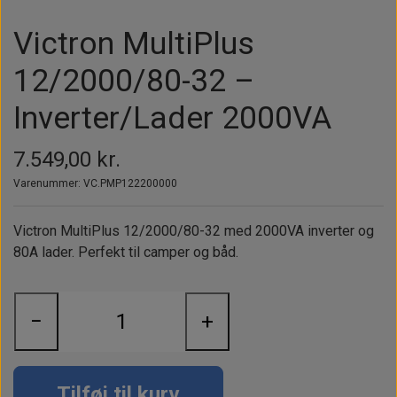
Alt om kinafyr / dieselfyr
Info
Busbars
Motorbeslag
Epoxy
Victron MultiPlus
Solceller
Outlet
Landstrømskabler
Brændstoftank
Børster & Svampe m.m.
12/2000/80-32 –
Gavekort
Strøm
Paneler & Kontakter
Gori propeller
El-artikler
Inverter/Lader 2000VA
Udlejning af bådudstyr
Sikringer
instrumenter
Tøj
Hvem er vi
Værktøj
7.549,00 kr.
Additive
Diverse
Varenummer: VC.PMP122200000
Fordele hos Shop12volt
Tilbehør
Tovværk & fortøjning
Kontakt
Victron MultiPlus 12/2000/80-32 med 2000VA inverter og
80A lader. Perfekt til camper og båd.
Forhandler login
−
+
Tilføj til kurv