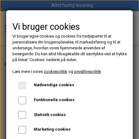
Altid hurtig levering
Vi bruger cookies
Shop12volt
Vi bruger egne cookies og cookies fra tredjeparter til at
personalisere din brugeroplevelse, til markedsføring og til at
undersøge, hvordan vores hjemmeside anvendes af
besøgende. Du kan altid tilbagekalde dit samtykke ved at trykke
på linket 'Cookies' nederst på siden.
Hjem
Forside
12V & 24V Strøm – Batterier, Inverter & Ladere | Shop12volt
Inver
Læs mere i vores
cookiepolitik
og
privatlivspolitik
Varme
Nødvendige cookies
Sunster dieselfyr
Køl
Funktionelle cookies
Vevor dieselfyr
Køleboks
Strøm
Statistik cookies
Autoterm dieselfyr
Køleskab
MPPT
Vind/Sol
Marketing cookies
1852 Diesel Bådvarmer
Køleskuffe
Batterier