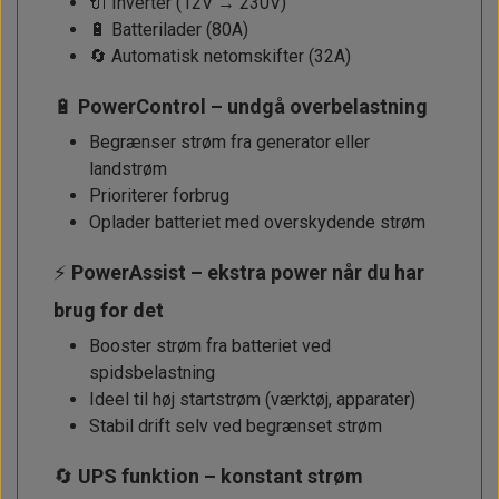
🔌 Inverter (12V → 230V)
🔋 Batterilader (80A)
🔄 Automatisk netomskifter (32A)
🔋
PowerControl – undgå overbelastning
Begrænser strøm fra generator eller
landstrøm
Prioriterer forbrug
Oplader batteriet med overskydende strøm
⚡
PowerAssist – ekstra power når du har
brug for det
Booster strøm fra batteriet ved
spidsbelastning
Ideel til høj startstrøm (værktøj, apparater)
Stabil drift selv ved begrænset strøm
🔄
UPS funktion – konstant strøm