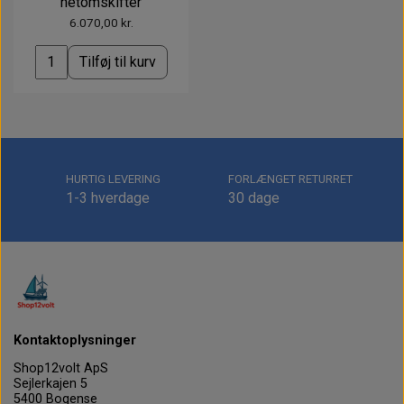
netomskifter
6.070,00 kr.
Tilføj til kurv
HURTIG LEVERING
FORLÆNGET RETURRET
1-3 hverdage
30 dage
Kontaktoplysninger
Shop12volt ApS
Sejlerkajen 5
5400 Bogense