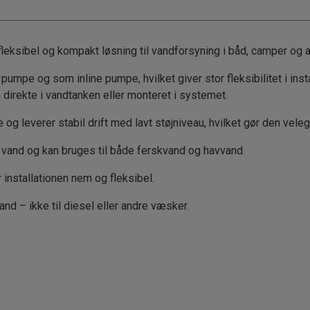
fleksibel og kompakt løsning til vandforsyning i båd, camper og a
e og som inline pumpe, hvilket giver stor fleksibilitet i insta
 direkte i vandtanken eller monteret i systemet.
ane og leverer stabil drift med lavt støjniveau, hvilket gør den vele
il vand og kan bruges til både ferskvand og havvand.
 installationen nem og fleksibel.
d – ikke til diesel eller andre væsker.