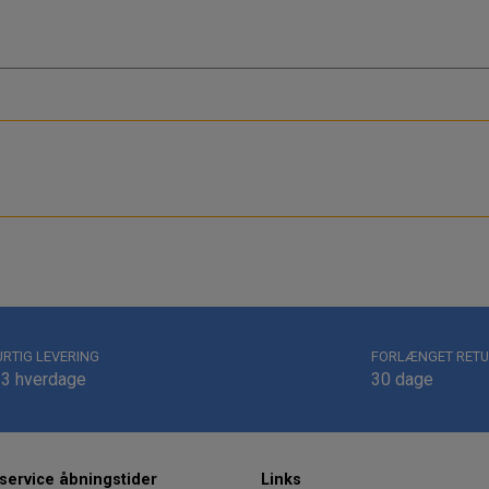
URTIG LEVERING
FORLÆNGET RETU
-3 hverdage
30 dage
ervice åbningstider
Links