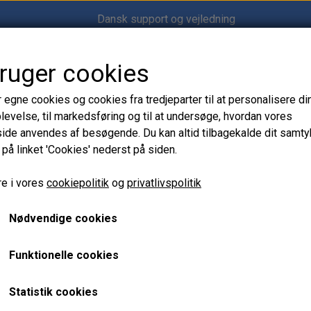
Dansk support og vejledning
bruger cookies
Shop12volt
r egne cookies og cookies fra tredjeparter til at personalisere di
levelse, til markedsføring og til at undersøge, hvordan vores
de anvendes af besøgende. Du kan altid tilbagekalde dit samt
 på linket 'Cookies' nederst på siden.
epumpe
Seaflo Inline / Elpumpe Ferskvand 12V 200 GPH
Seaflo Inline / Elpumpe 
e i vores
cookiepolitik
og
privatlivspolitik
GT
GPH
Nødvendige cookies
159,00 kr.
Funktionelle cookies
Varenummer: EN.22061096
Statistik cookies
Seaflo inline/el-pumpe 12V 200 GPH til ferskvand. Kan 