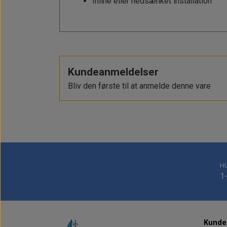
Inline eller nedsænket installation
Kundeanmeldelser
Bliv den første til at anmelde denne vare
H
1
Kundes