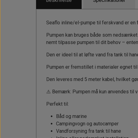
Beskrivelse
Specifikationer
Solceller
Outlet
Landstrømskabler
Brændstoftank
Børster & Svampe m.m.
Strøm
Gavekort
Paneler & Kontakter
Gori propeller
Seaflo inline/el-pumpe til ferskvand er en 
El-artikler
Udlejning af bådudstyr
Sikringer
Pumpen kan bruges både som nedsænket pump
instrumenter
Tøj
nemt tilpasse pumpen til dit behov – enten
Hvem er vi
Værktøj
Additive
Diverse
Den er ideel til at løfte vand fra tank til h
Fordele hos Shop12volt
Tilbehør
Tovværk & fortøjning
Pumpen er fremstillet i materialer egnet t
Kontakt
Den leveres med 5 meter kabel, hvilket gør
Forhandler login
⚠️ Bemærk: Pumpen må kun anvendes til van
Perfekt til:
Båd og marine
Campingvogn og autocamper
Vandforsyning fra tank til hane