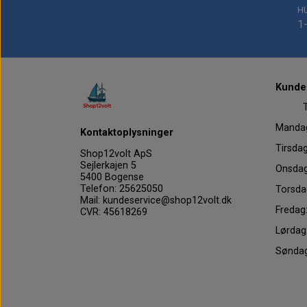
H
1
Kundes
Tel
Mand
Kontaktoplysninger
Tirs
Shop12volt ApS
Sejlerkajen 5
Onsd
5400 Bogense
Telefon: 25625050
Tors
Mail: kundeservice@shop12volt.dk
Fre
CVR: 45618269
Lørd
Sønd