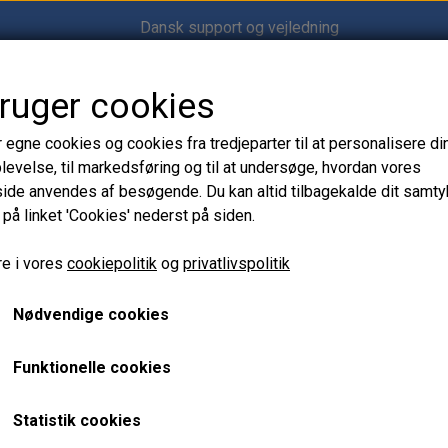
Dansk support og vejledning
bruger cookies
Shop12volt
r egne cookies og cookies fra tredjeparter til at personalisere di
levelse, til markedsføring og til at undersøge, hvordan vores
de anvendes af besøgende. Du kan altid tilbagekalde dit samt
 på linket 'Cookies' nederst på siden.
lle 18 cm Microlon Ø55 mm
QPT Malerrulle 18 cm Mi
e i vores
cookiepolitik
og
privatlivspolitik
Nødvendige cookies
55,00 kr.
Varenummer: CB.24018-180
Funktionelle cookies
QPT Microlon malerrulle 18 cm (Ø55 mm). Velegnet til 1- 
Statistik cookies
ensartet finish.