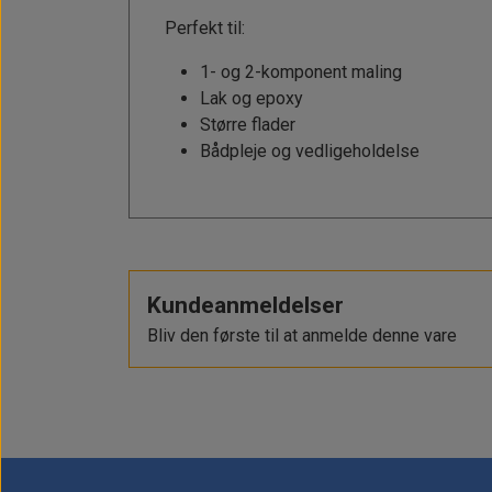
Solceller
Outlet
Perfekt til:
Landstrømskabler
Brændstoftank
Børster & Svampe m.m.
1- og 2-komponent maling
Strøm
Gavekort
Paneler & Kontakter
Gori propeller
El-artikler
Lak og epoxy
Udlejning af bådudstyr
Sikringer
Større flader
instrumenter
Tøj
Bådpleje og vedligeholdelse
Hvem er vi
Værktøj
Additive
Diverse
Fordele hos Shop12volt
Tilbehør
Tovværk & fortøjning
Kontakt
Kundeanmeldelser
Forhandler login
Bliv den første til at anmelde denne vare