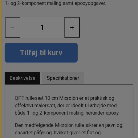
Alt om kinafyr / dieselfyr
Info
Busbars
Motorbeslag
1- og 2-komponent maling samt epoxyopgaver.
Epoxy
Solceller
Outlet
Landstrømskabler
Brændstoftank
Børster & Svampe m.m.
−
+
Gavekort
Strøm
Paneler & Kontakter
Gori propeller
El-artikler
Udlejning af bådudstyr
Sikringer
instrumenter
Tøj
Tilføj til kurv
Hvem er vi
Værktøj
Additive
Diverse
Fordele hos Shop12volt
Tilbehør
Tovværk & fortøjning
Beskrivelse
Specifikationer
Kontakt
Forhandler login
QPT rullesæt 10 cm Microlon er et praktisk og
effektivt malersæt, der er ideelt til arbejde med
både 1- og 2-komponent maling, herunder epoxy.
Den medfølgende Microlon rulle sikrer en jævn og
ensartet påføring, hvilket giver et flot og