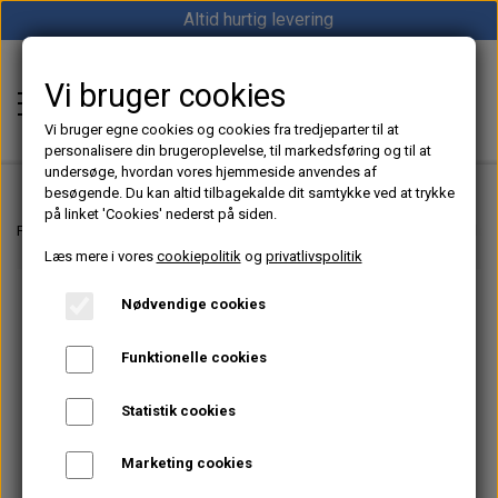
Altid hurtig levering
Vi bruger cookies
Shop12volt
Vi bruger egne cookies og cookies fra tredjeparter til at
personalisere din brugeroplevelse, til markedsføring og til at
undersøge, hvordan vores hjemmeside anvendes af
besøgende. Du kan altid tilbagekalde dit samtykke ved at trykke
på linket 'Cookies' nederst på siden.
Hjem
Forside
Bådpleje
Børster & Svampe m.m.
QPT Rullesæt 10 cm Microlon
Læs mere i vores
cookiepolitik
og
privatlivspolitik
Varme
Nødvendige cookies
Sunster dieselfyr
Køl
Funktionelle cookies
Vevor dieselfyr
Køleboks
Strøm
Statistik cookies
Autoterm dieselfyr
Køleskab
MPPT
Vind/Sol
Marketing cookies
1852 Diesel Bådvarmer
Køleskuffe
Batterier