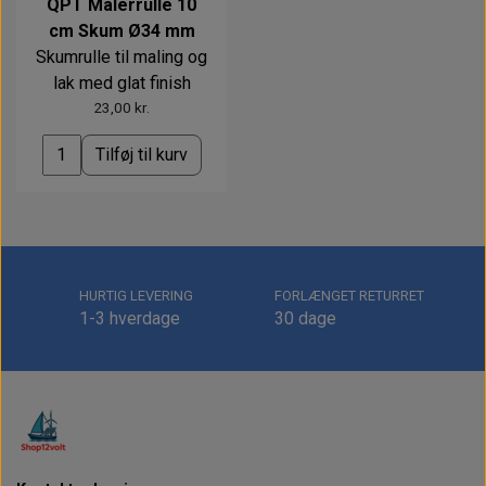
QPT Malerrulle 10
cm Skum Ø34 mm
Skumrulle til maling og
lak med glat finish
23,00 kr.
Tilføj til kurv
HURTIG LEVERING
FORLÆNGET RETURRET
1-3 hverdage
30 dage