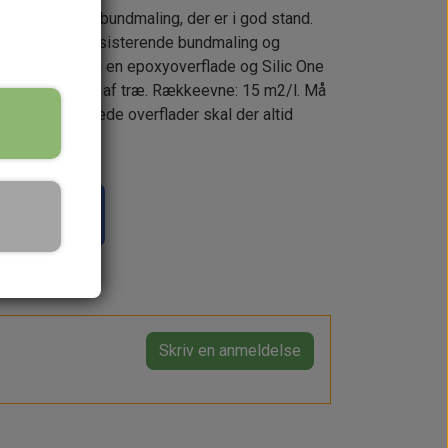
 eksisterende bundmaling, der er i god stand.
ning mellem eksisterende bundmaling og
runder mellem en epoxyoverflade og Silic One
ed undtagelse af træ. Rækkeevne: 15 m2/l. Må
ng på ubehandlede overflader skal der altid
il kurv
Skriv en anmeldelse