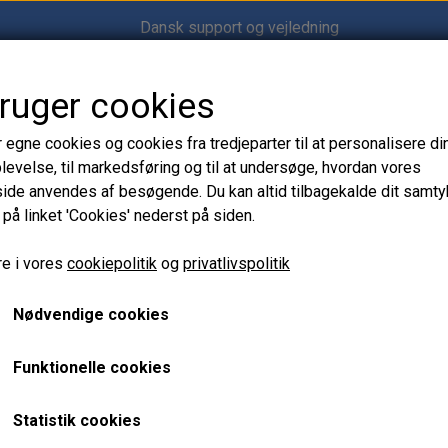
Dansk support og vejledning
bruger cookies
Shop12volt
r egne cookies og cookies fra tredjeparter til at personalisere di
levelse, til markedsføring og til at undersøge, hvordan vores
de anvendes af besøgende. Du kan altid tilbagekalde dit samt
 på linket 'Cookies' nederst på siden.
KIFT FRA TRADITIONEL BUNDMALING 2,5l
Conversion primer - SKI
e i vores
cookiepolitik
og
privatlivspolitik
BUNDMALING 2,5l
Nødvendige cookies
799,00 kr.
Funktionelle cookies
Varenummer: CB.44-012-250
Statistik cookies
HEMPEL´S CONVERSION PRIMER er en to-komponent epoxy, d