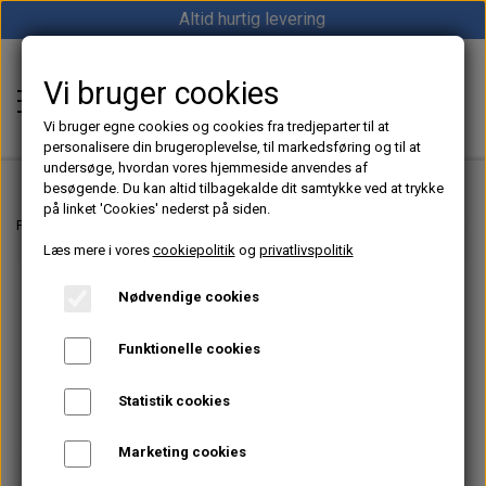
Altid hurtig levering
Vi bruger cookies
Shop12volt
Vi bruger egne cookies og cookies fra tredjeparter til at
personalisere din brugeroplevelse, til markedsføring og til at
undersøge, hvordan vores hjemmeside anvendes af
besøgende. Du kan altid tilbagekalde dit samtykke ved at trykke
på linket 'Cookies' nederst på siden.
Hjem
Forside
Dieselfyr, Oliefyr & Kinafyr – Alt i varme til båd, camper & off-grid
Læs mere i vores
cookiepolitik
og
privatlivspolitik
Varme
Nødvendige cookies
Sunster dieselfyr
Køl
Funktionelle cookies
Vevor dieselfyr
Køleboks
Strøm
Statistik cookies
Autoterm dieselfyr
Køleskab
MPPT
Vind/Sol
Marketing cookies
1852 Diesel Bådvarmer
Køleskuffe
Batterier