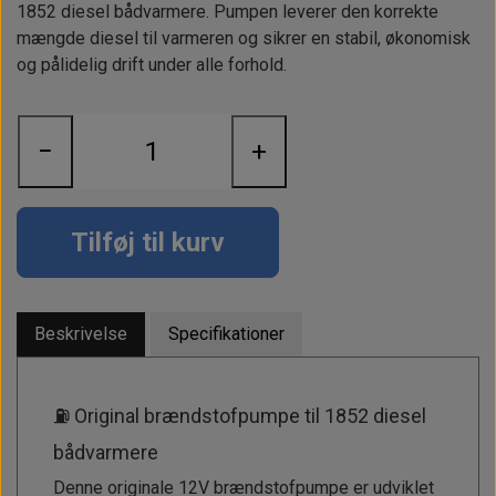
Alt om kinafyr / dieselfyr
Info
Busbars
Motorbeslag
1852 diesel bådvarmere. Pumpen leverer den korrekte
Epoxy
mængde diesel til varmeren og sikrer en stabil, økonomisk
Solceller
Outlet
Landstrømskabler
Brændstoftank
og pålidelig drift under alle forhold.
Børster & Svampe m.m.
Gavekort
Strøm
Paneler & Kontakter
Gori propeller
El-artikler
Udlejning af bådudstyr
Sikringer
−
+
instrumenter
Tøj
Hvem er vi
Værktøj
Additive
Diverse
Fordele hos Shop12volt
Tilføj til kurv
Tilbehør
Tovværk & fortøjning
Kontakt
Forhandler login
Beskrivelse
Specifikationer
⛽ Original brændstofpumpe til 1852 diesel
bådvarmere
Denne originale 12V brændstofpumpe er udviklet