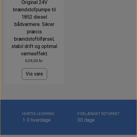
Original 24V
brændstofpumpe til
1852 diesel
bådvarmere. Sikrer
præcis
brændstoftilførsel,
stabil drift og optimal
varmeeffekt.
629,00 kr.
Vis vare
HURTIG LEVERING
FORLÆNGET RETURRET
1-3 hverdage
30 dage