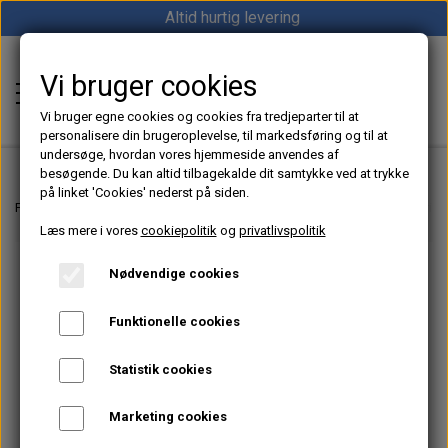
Altid hurtig levering
Vi bruger cookies
Shop12volt
Vi bruger egne cookies og cookies fra tredjeparter til at
personalisere din brugeroplevelse, til markedsføring og til at
undersøge, hvordan vores hjemmeside anvendes af
besøgende. Du kan altid tilbagekalde dit samtykke ved at trykke
på linket 'Cookies' nederst på siden.
Hjem
Forside
Dieselfyr, Oliefyr & Kinafyr – Alt i varme til båd, camper & off-grid
Læs mere i vores
cookiepolitik
og
privatlivspolitik
Varme
Nødvendige cookies
Sunster dieselfyr
Køl
Funktionelle cookies
Vevor dieselfyr
Køleboks
Strøm
Statistik cookies
Autoterm dieselfyr
Køleskab
MPPT
Vind/Sol
Marketing cookies
1852 Diesel Bådvarmer
Køleskuffe
Batterier