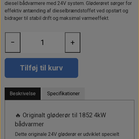
Alt om kinafyr / dieselfyr
Info
Busbars
Motorbeslag
diesel bådvarmere med 24V system. Gløderøret sørger for
Epoxy
effektiv antænding af dieselbrændstoffet ved opstart og
Solceller
Outlet
Landstrømskabler
Brændstoftank
bidrager til stabil drift og maksimal varmeeffekt.
Børster & Svampe m.m.
Gavekort
Strøm
Paneler & Kontakter
Gori propeller
El-artikler
Udlejning af bådudstyr
Sikringer
−
+
instrumenter
Tøj
Hvem er vi
Værktøj
Additive
Diverse
Fordele hos Shop12volt
Tilføj til kurv
Tilbehør
Tovværk & fortøjning
Kontakt
Forhandler login
Beskrivelse
Specifikationer
🔥 Originalt gløderør til 1852 4kW
bådvarmer
Dette originale 24V gløderør er udviklet specielt