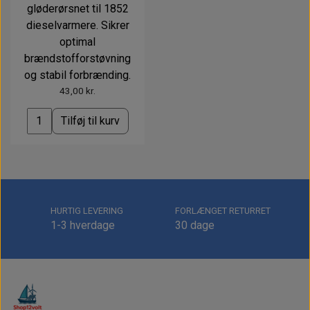
gløderørsnet til 1852
dieselvarmere. Sikrer
optimal
brændstofforstøvning
og stabil forbrænding.
43,00 kr.
Tilføj til kurv
HURTIG LEVERING
FORLÆNGET RETURRET
1-3 hverdage
30 dage