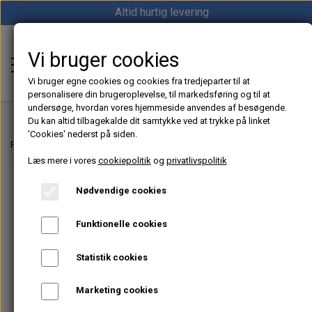
Altid hurtig levering
Vi bruger cookies
Shop12volt
Vi bruger egne cookies og cookies fra tredjeparter til at
personalisere din brugeroplevelse, til markedsføring og til at
undersøge, hvordan vores hjemmeside anvendes af besøgende.
Du kan altid tilbagekalde dit samtykke ved at trykke på linket
'Cookies' nederst på siden.
Hjem
Forside
Dieselfyr, Oliefyr & Kinafyr – Alt i varme til båd, camper & off-grid
Læs mere i vores
cookiepolitik
og
privatlivspolitik
Varme
Nødvendige cookies
Sunster dieselfyr
Køl
Funktionelle cookies
Vevor dieselfyr
Køleboks
Strøm
Statistik cookies
Autoterm dieselfyr
Køleskab
MPPT
Vind/Sol
Marketing cookies
1852 Diesel Bådvarmer
Køleskuffe
Batterier