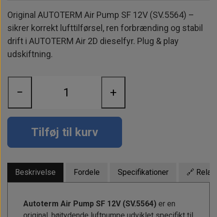
Alt om kinafyr / dieselfyr
Info
Busbars
Motorbeslag
Epoxy
Original AUTOTERM Air Pump SF 12V (SV.5564) –
Solceller
Outlet
Landstrømskabler
Brændstoftank
sikrer korrekt lufttilførsel, ren forbrænding og stabil
Børster & Svampe m.m.
drift i AUTOTERM Air 2D dieselfyr. Plug & play
Gavekort
Strøm
Paneler & Kontakter
Gori propeller
El-artikler
udskiftning.
Udlejning af bådudstyr
Sikringer
instrumenter
Tøj
Hvem er vi
Værktøj
Additive
Diverse
−
+
Fordele hos Shop12volt
Tilbehør
Tovværk & fortøjning
Kontakt
Tilføj til kurv
Forhandler login
Beskrivelse
Fordele
Specifikationer
🔗 Relat
Autoterm Air Pump SF 12V (SV.5564)
er en
original, højtydende luftpumpe udviklet specifikt til