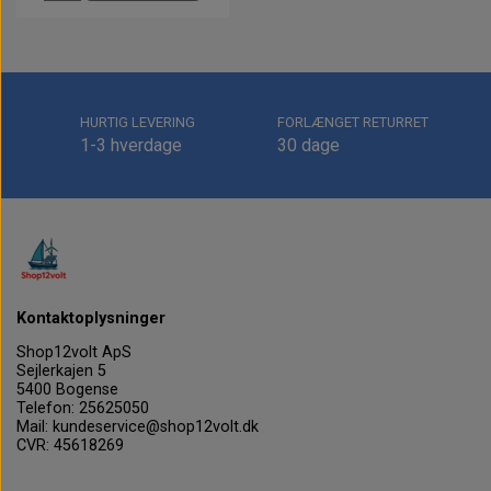
HURTIG LEVERING
FORLÆNGET RETURRET
1-3 hverdage
30 dage
Kontaktoplysninger
Shop12volt ApS
Sejlerkajen 5
5400 Bogense
Telefon: 25625050
Mail: kundeservice@shop12volt.dk
CVR: 45618269