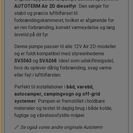
AUTOTERM Air 2D dieselfyr
. Den sørger for
stabil og præcis lufttilførsel til
forbrændingskammeret, hvilket er afgørende for
en ren forbrænding, korrekt varmeydelse og lang
levetid på dit fyr.
Denne pumpe passer til alle 12V Air 2D-modeller
og er fuldt kompatibel med styreenhederne
SV.5563
og
SV.6268
. Ideel som udskiftningsdel,
hvis du oplever dårlig forbrænding, svag varme
eller fejl i lufttilførslen.
Perfekt til installationer i
båd, varebil,
autocamper, campingvogn og off-grid
systemer
. Pumpen er fremstillet i holdbare
materialer og testet til daglig brug i både kolde,
fugtige og vibrationsfyldte miljøer.
🔗
Se også vores andre originale Autoterm