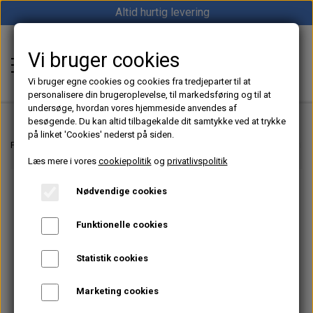
Altid hurtig levering
Vi bruger cookies
Shop12volt
Vi bruger egne cookies og cookies fra tredjeparter til at
personalisere din brugeroplevelse, til markedsføring og til at
undersøge, hvordan vores hjemmeside anvendes af
besøgende. Du kan altid tilbagekalde dit samtykke ved at trykke
på linket 'Cookies' nederst på siden.
Hjem
Forside
Dieselfyr, Oliefyr & Kinafyr – Alt i varme til båd, camper & off-grid
Læs mere i vores
cookiepolitik
og
privatlivspolitik
Varme
Nødvendige cookies
Sunster dieselfyr
Køl
Funktionelle cookies
Vevor dieselfyr
Køleboks
Strøm
Statistik cookies
Autoterm dieselfyr
Køleskab
MPPT
Vind/Sol
Marketing cookies
1852 Diesel Bådvarmer
Køleskuffe
Batterier