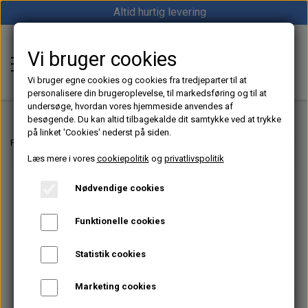
Altid hurtig levering
Vi bruger cookies
Shop12volt
Vi bruger egne cookies og cookies fra tredjeparter til at
personalisere din brugeroplevelse, til markedsføring og til at
undersøge, hvordan vores hjemmeside anvendes af
besøgende. Du kan altid tilbagekalde dit samtykke ved at trykke
på linket 'Cookies' nederst på siden.
Hjem
Forside
Dieselfyr, Oliefyr & Kinafyr – Alt i varme til båd, camper & off-grid
Læs mere i vores
cookiepolitik
og
privatlivspolitik
Varme
Nødvendige cookies
Sunster dieselfyr
Køl
Funktionelle cookies
Vevor dieselfyr
Køleboks
Strøm
Statistik cookies
Autoterm dieselfyr
Køleskab
MPPT
Vind/Sol
Marketing cookies
1852 Diesel Bådvarmer
Køleskuffe
Batterier