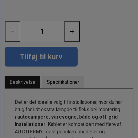
Alt om kinafyr / dieselfyr
Info
Busbars
Motorbeslag
Epoxy
Solceller
Outlet
Landstrømskabler
Brændstoftank
Børster & Svampe m.m.
Gavekort
Strøm
Paneler & Kontakter
Gori propeller
−
+
El-artikler
Udlejning af bådudstyr
Sikringer
instrumenter
Tøj
Hvem er vi
Værktøj
Additive
Tilføj til kurv
Diverse
Fordele hos Shop12volt
Tilbehør
Tovværk & fortøjning
Kontakt
Beskrivelse
Specifikationer
Forhandler login
Det er det ideelle valg til installationer, hvor du har
brug for lidt ekstra længde til fleksibel montering
i
autocampere, varevogne, både og off-grid
installationer
. Kablet er kompatibelt med flere af
AUTOTERM’s mest populære modeller og