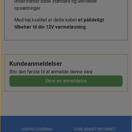
understøtter både standard og udvidede
opsætninger.
Med høj kvalitet er dette kabel
et pålideligt
tilbehør til din 12V varmeløsning
.
Kundeanmeldelser
Bliv den første til at anmelde denne vare
Skriv en anmeldelse
HURTIG LEVERING
FORLÆNGET RETURRET