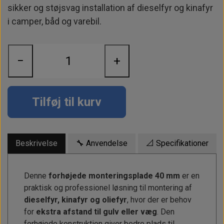
Alt om kinafyr / dieselfyr
Info
Busbars
Motorbeslag
sikker og støjsvag installation af dieselfyr og kinafyr
Epoxy
i camper, båd og varebil.
Solceller
Outlet
Landstrømskabler
Brændstoftank
Børster & Svampe m.m.
Gavekort
Strøm
Paneler & Kontakter
Gori propeller
El-artikler
−
+
Udlejning af bådudstyr
Sikringer
instrumenter
Tøj
Hvem er vi
Værktøj
Additive
Diverse
Tilføj til kurv
Fordele hos Shop12volt
Tilbehør
Tovværk & fortøjning
Kontakt
Beskrivelse
🔧 Anvendelse
📐 Specifikationer
Forhandler login
Denne
forhøjede monteringsplade 40 mm
er en
praktisk og professionel løsning til montering af
dieselfyr, kinafyr og oliefyr
, hvor der er behov
for
ekstra afstand til gulv eller væg
. Den
forhøjede konstruktion giver bedre plads til