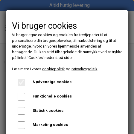
Altid hurtig levering
Vi bruger cookies
Shop12volt
Vi bruger egne cookies og cookies fra tredjeparter til at
personalisere din brugeroplevelse, til markedsføring og til at
undersøge, hvordan vores hjemmeside anvendes af
besøgende. Du kan altid tilbagekalde dit samtykke ved at trykke
på linket 'Cookies' nederst på siden.
Hjem
Forside
Dieselfyr, Oliefyr & Kinafyr – Alt i varme til båd, camper & off-grid
Læs mere i vores
cookiepolitik
og
privatlivspolitik
Varme
Nødvendige cookies
Sunster dieselfyr
Køl
Funktionelle cookies
Vevor dieselfyr
Køleboks
Strøm
Statistik cookies
Autoterm dieselfyr
Køleskab
MPPT
Vind/Sol
Marketing cookies
1852 Diesel Bådvarmer
Køleskuffe
Batterier