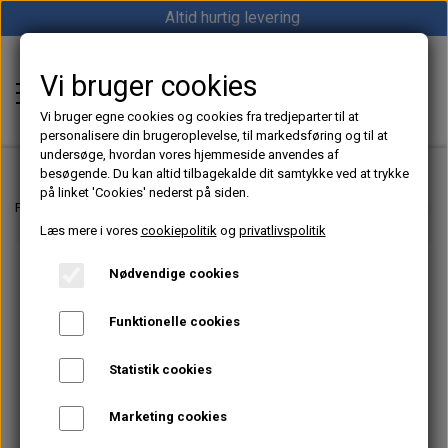
Altid hurtig levering
Vi bruger cookies
Shop12volt
Vi bruger egne cookies og cookies fra tredjeparter til at
personalisere din brugeroplevelse, til markedsføring og til at
undersøge, hvordan vores hjemmeside anvendes af
besøgende. Du kan altid tilbagekalde dit samtykke ved at trykke
på linket 'Cookies' nederst på siden.
Hjem
Forside
Dieselfyr, Oliefyr & Kinafyr – Alt i varme til båd, camper & off-grid
Læs mere i vores
cookiepolitik
og
privatlivspolitik
Varme
Nødvendige cookies
Sunster dieselfyr
Køl
Funktionelle cookies
Vevor dieselfyr
Køleboks
Strøm
Statistik cookies
Autoterm dieselfyr
Køleskab
MPPT
Vind/Sol
Marketing cookies
1852 Diesel Bådvarmer
Køleskuffe
Batterier