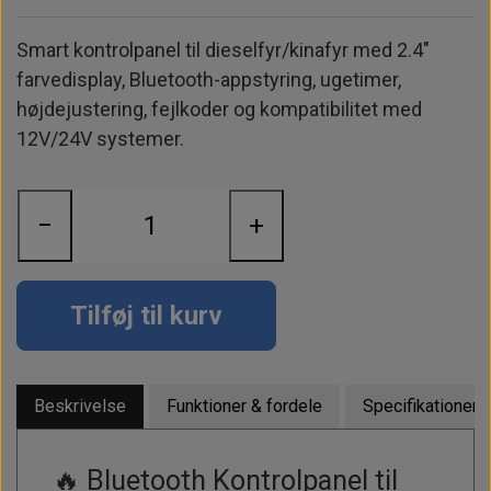
Alt om kinafyr / dieselfyr
Info
Busbars
Motorbeslag
Epoxy
Solceller
Outlet
Smart kontrolpanel til dieselfyr/kinafyr med 2.4"
Landstrømskabler
Brændstoftank
Børster & Svampe m.m.
farvedisplay, Bluetooth-appstyring, ugetimer,
Gavekort
Strøm
Paneler & Kontakter
Gori propeller
højdejustering, fejlkoder og kompatibilitet med
El-artikler
12V/24V systemer.
Udlejning af bådudstyr
Sikringer
instrumenter
Tøj
Hvem er vi
Værktøj
Additive
Diverse
−
+
Fordele hos Shop12volt
Tilbehør
Tovværk & fortøjning
Kontakt
Tilføj til kurv
Forhandler login
Beskrivelse
Funktioner & fordele
Specifikationer
🔥 Bluetooth Kontrolpanel til