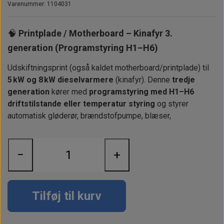
Alt om kinafyr / dieselfyr
Info
Busbars
Motorbeslag
Varenummer: 1104031
Epoxy
Solceller
Outlet
Landstrømskabler
Brændstoftank
Børster & Svampe m.m.
🧠
Printplade / Motherboard – Kinafyr 3.
Gavekort
Strøm
Paneler & Kontakter
Gori propeller
generation (Programstyring H1–H6)
El-artikler
Udlejning af bådudstyr
Sikringer
instrumenter
Udskiftningsprint (også kaldet motherboard/printplade) til
Tøj
5 kW og 8 kW dieselvarmere
(kinafyr). Denne
tredje
Hvem er vi
Værktøj
Additive
generation
kører med
programstyring med H1–H6
Diverse
driftstilstande eller temperatur styring
og styrer
Fordele hos Shop12volt
Tilbehør
Tovværk & fortøjning
automatisk gløderør, brændstofpumpe, blæser,
Kontakt
Forhandler login
−
+
Tilføj til kurv