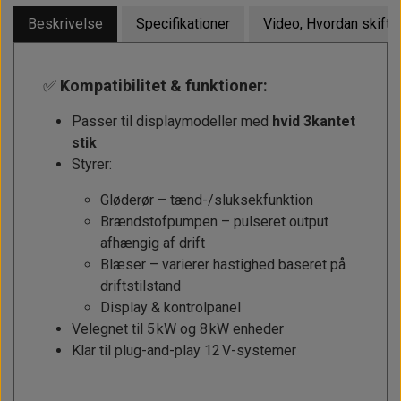
Beskrivelse
Specifikationer
Video, Hvordan skifte
✅
Kompatibilitet & funktioner:
Passer til displaymodeller med
hvid 3kantet
stik
Styrer:
Gløderør – tænd-/sluksekfunktion
Brændstofpumpen – pulseret output
afhængig af drift
Blæser – varierer hastighed baseret på
driftstilstand
Display & kontrolpanel
Velegnet til 5 kW og 8 kW enheder
Klar til plug-and-play 12 V-systemer