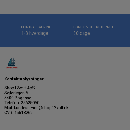
HURTIG LEVERING
FORLÆNGET RETURRET
1-3 hverdage
30 dage
Kontaktoplysninger
Shop12volt ApS
Sejlerkajen 5
5400 Bogense
Telefon: 25625050
Mail: kundeservice@shop12volt.dk
CVR: 45618269