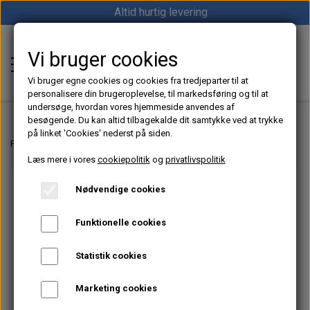
Altid hurtig levering
Vi bruger cookies
Shop12volt
Vi bruger egne cookies og cookies fra tredjeparter til at
personalisere din brugeroplevelse, til markedsføring og til at
undersøge, hvordan vores hjemmeside anvendes af
besøgende. Du kan altid tilbagekalde dit samtykke ved at trykke
på linket 'Cookies' nederst på siden.
Hjem
Forside
Dieselfyr, Oliefyr & Kinafyr – Alt i varme til båd, camper & off-grid
Læs mere i vores
cookiepolitik
og
privatlivspolitik
Varme
Nødvendige cookies
Sunster dieselfyr
Køl
Funktionelle cookies
Vevor dieselfyr
Køleboks
Strøm
Statistik cookies
Autoterm dieselfyr
Køleskab
MPPT
Vind/Sol
Marketing cookies
1852 Diesel Bådvarmer
Køleskuffe
Batterier