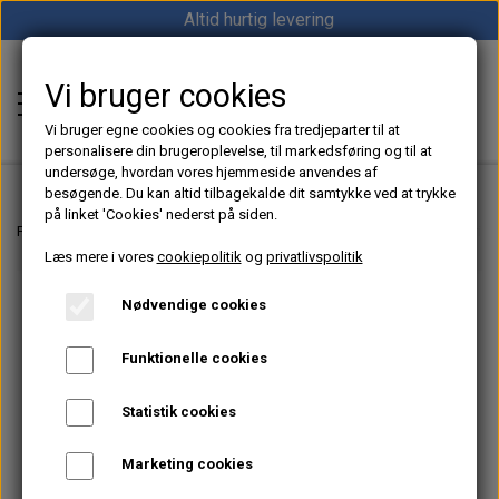
Altid hurtig levering
Vi bruger cookies
Shop12volt
Vi bruger egne cookies og cookies fra tredjeparter til at
personalisere din brugeroplevelse, til markedsføring og til at
undersøge, hvordan vores hjemmeside anvendes af
besøgende. Du kan altid tilbagekalde dit samtykke ved at trykke
på linket 'Cookies' nederst på siden.
Hjem
Forside
Dieselfyr, Oliefyr & Kinafyr – Alt i varme til båd, camper & off-grid
Læs mere i vores
cookiepolitik
og
privatlivspolitik
Varme
Nødvendige cookies
Sunster dieselfyr
Køl
Funktionelle cookies
Vevor dieselfyr
Køleboks
Strøm
Statistik cookies
Autoterm dieselfyr
Køleskab
MPPT
Vind/Sol
Marketing cookies
1852 Diesel Bådvarmer
Køleskuffe
Batterier