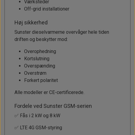
Værksteder
Off-grid installationer
Høj sikkerhed
Sunster dieselvarmerne overvåger hele tiden
driften og beskytter mod:
Overophedning
Kortslutning
Overspænding
Overstrøm
Forkert polaritet
Alle modeller er CE-certificerede.
Fordele ved Sunster GSM-serien
✅ Fås i 2 kW og 8 kW
✅ LTE 4G GSM-styring