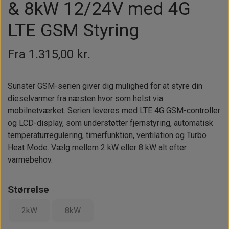
Alt om kinafyr / dieselfyr
Info
Busbars
& 8kW 12/24V med 4G
Motorbeslag
Epoxy
Solceller
Outlet
Landstrømskabler
LTE GSM Styring
Brændstoftank
Børster & Svampe m.m.
Gavekort
Strøm
Paneler & Kontakter
Gori propeller
El-artikler
Fra 1.315,00 kr.
Udlejning af bådudstyr
Sikringer
instrumenter
Tøj
Sunster GSM-serien giver dig mulighed for at styre din
Hvem er vi
Værktøj
Additive
Diverse
dieselvarmer fra næsten hvor som helst via
Fordele hos Shop12volt
Tilbehør
mobilnetværket. Serien leveres med LTE 4G GSM-controller
Tovværk & fortøjning
og LCD-display, som understøtter fjernstyring, automatisk
Kontakt
temperaturregulering, timerfunktion, ventilation og Turbo
Heat Mode. Vælg mellem 2 kW eller 8 kW alt efter
Forhandler login
varmebehov.
Størrelse
2kW
8kW