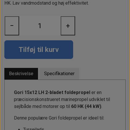
Alt om kinafyr / dieselfyr
Info
Busbars
Motorbeslag
HK. Lav vandmodstand og høj effektivitet.
Epoxy
Solceller
Outlet
Landstrømskabler
Brændstoftank
Børster & Svampe m.m.
−
+
Gavekort
Strøm
Paneler & Kontakter
Gori propeller
El-artikler
Udlejning af bådudstyr
Sikringer
instrumenter
Tøj
Tilføj til kurv
Hvem er vi
Værktøj
Additive
Diverse
Fordele hos Shop12volt
Tilbehør
Tovværk & fortøjning
Beskrivelse
Specifikationer
Kontakt
Forhandler login
Gori 15x12 LH 2-bladet foldepropel
er en
præcisionskonstrueret marinepropel udviklet til
sejlbåde med motorer op til
60 HK (44 kW)
.
Denne populære Gori foldepropel er ideel til:
Tursejlads