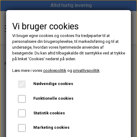
Altid hurtig levering
Vi bruger cookies
Shop12volt
Vi bruger egne cookies og cookies fra tredjeparter til at
personalisere din brugeroplevelse, til markedsføring og til at
undersøge, hvordan vores hjemmeside anvendes af
besøgende. Du kan altid tilbagekalde dit samtykke ved at trykke
på linket 'Cookies' nederst på siden.
Hjem
Forside
Motorudstyr til Båd, Sejlbåd og Marine
Gori Propeller til Sejlbåde
Læs mere i vores
cookiepolitik
og
privatlivspolitik
Varme
Nødvendige cookies
Sunster dieselfyr
Køl
Funktionelle cookies
Vevor dieselfyr
Køleboks
Strøm
Statistik cookies
Autoterm dieselfyr
Køleskab
MPPT
Vind/Sol
Marketing cookies
1852 Diesel Bådvarmer
Køleskuffe
Batterier