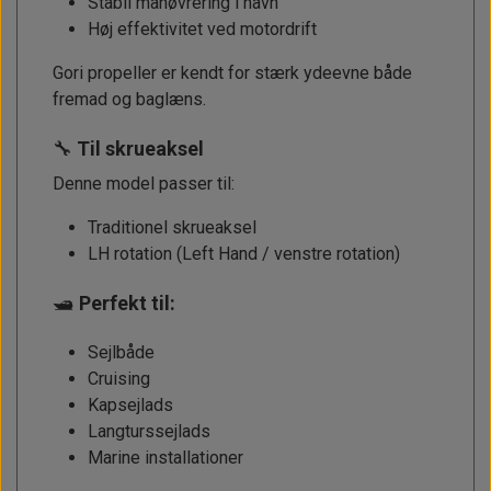
Stabil manøvrering i havn
Høj effektivitet ved motordrift
Gori propeller er kendt for stærk ydeevne både
fremad og baglæns.
🔧
Til skrueaksel
Denne model passer til:
Traditionel skrueaksel
LH rotation (Left Hand / venstre rotation)
🛥️
Perfekt til:
Sejlbåde
Cruising
Kapsejlads
Langturssejlads
Marine installationer