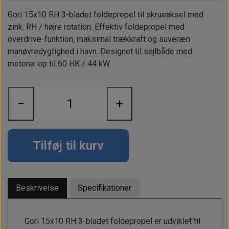
Alt om kinafyr / dieselfyr
Info
Busbars
Motorbeslag
Epoxy
Gori 15x10 RH 3-bladet foldepropel til skrueaksel med
Solceller
Outlet
Landstrømskabler
Brændstoftank
zink. RH / højre rotation. Effektiv foldepropel med
Børster & Svampe m.m.
overdrive-funktion, maksimal trækkraft og suveræn
Gavekort
Strøm
Paneler & Kontakter
Gori propeller
manøvredygtighed i havn. Designet til sejlbåde med
El-artikler
motorer op til 60 HK / 44 kW.
Udlejning af bådudstyr
Sikringer
instrumenter
Tøj
Hvem er vi
Værktøj
Additive
Diverse
−
+
Fordele hos Shop12volt
Tilbehør
Tovværk & fortøjning
Kontakt
Tilføj til kurv
Forhandler login
Beskrivelse
Specifikationer
Gori 15x10 RH 3-bladet foldepropel er udviklet til