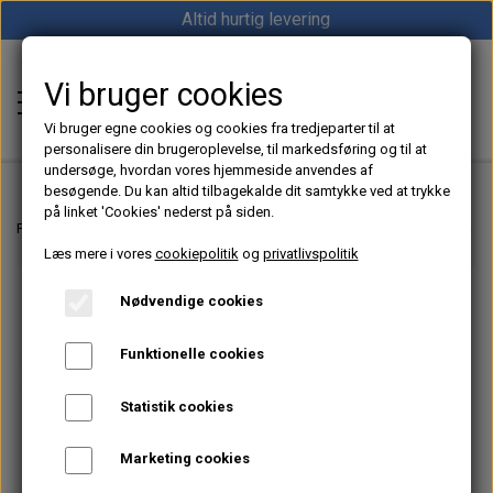
Altid hurtig levering
Vi bruger cookies
Shop12volt
Vi bruger egne cookies og cookies fra tredjeparter til at
personalisere din brugeroplevelse, til markedsføring og til at
undersøge, hvordan vores hjemmeside anvendes af
besøgende. Du kan altid tilbagekalde dit samtykke ved at trykke
på linket 'Cookies' nederst på siden.
Hjem
Forside
Motorudstyr til Båd, Sejlbåd og Marine
Gori Propeller til Sejlbåde
Læs mere i vores
cookiepolitik
og
privatlivspolitik
Varme
Nødvendige cookies
Sunster dieselfyr
Køl
Funktionelle cookies
Vevor dieselfyr
Køleboks
Strøm
Statistik cookies
Autoterm dieselfyr
Køleskab
MPPT
Vind/Sol
Marketing cookies
1852 Diesel Bådvarmer
Køleskuffe
Batterier