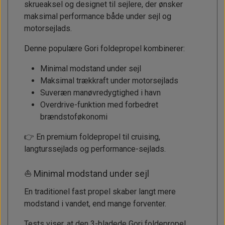
skrueaksel og designet til sejlere, der ønsker
maksimal performance både under sejl og
motorsejlads.
Denne populære Gori foldepropel kombinerer:
Minimal modstand under sejl
Maksimal trækkraft under motorsejlads
Suveræn manøvredygtighed i havn
Overdrive-funktion med forbedret
brændstoføkonomi
👉 En premium foldepropel til cruising,
langturssejlads og performance-sejlads.
⛵ Minimal modstand under sejl
En traditionel fast propel skaber langt mere
modstand i vandet, end mange forventer.
Tests viser, at den 3-bladede Gori foldepropel