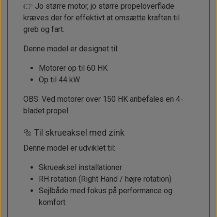
👉 Jo større motor, jo større propeloverflade
kræves der for effektivt at omsætte kraften til
greb og fart.
Denne model er designet til:
Motorer op til 60 HK
Op til 44 kW
OBS: Ved motorer over 150 HK anbefales en 4-
bladet propel.
🔩 Til skrueaksel med zink
Denne model er udviklet til:
Skrueaksel installationer
RH rotation (Right Hand / højre rotation)
Sejlbåde med fokus på performance og
komfort