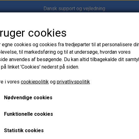
Dansk support og vejledning
bruger cookies
Shop12volt
r egne cookies og cookies fra tredjeparter til at personalisere di
levelse, til markedsføring og til at undersøge, hvordan vores
de anvendes af besøgende. Du kan altid tilbagekalde dit samt
 på linket 'Cookies' nederst på siden.
filter
Seaflo søvandsfilter
Seaflo søvandsfilter
e i vores
cookiepolitik
og
privatlivspolitik
Nødvendige cookies
279,00 kr.
Varenummer: EN.22061217
Funktionelle cookies
Sea Water Filter 001 er et effektivt søvandsfilter (raw water s
Statistik cookies
urenheder fra kølevandssystemet. Fås i 1", 1-1/4" og 1-1/2"