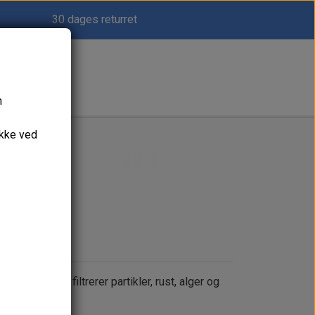
30 dages returret
n
ykke ved
trainer), der filtrerer partikler, rust, alger og
 tilslutning