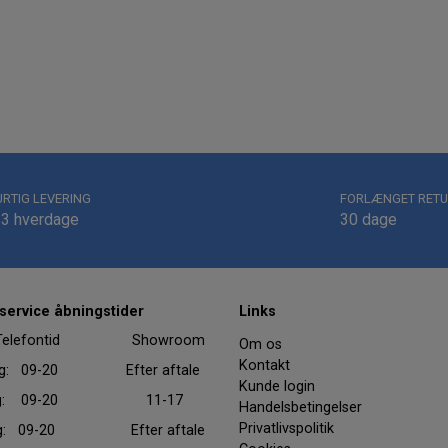
URTIG LEVERING
FORLÆNGET RETU
-3 hverdage
30 dage
ervice åbningstider
Links
efontid Showroom
Om os
Kontakt
ag: 09-20 Efter aftale
Kunde login
dag: 09-20 11-17
Handelsbetingelser
Privatlivspolitik
ag: 09-20 Efter aftale