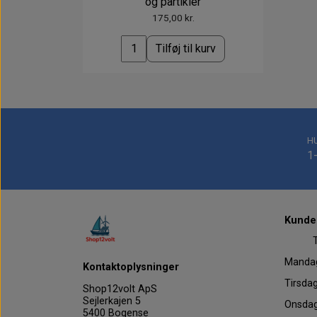
og partikler
175,00 kr.
Tilføj til kurv
H
1
Kundes
Tel
Mand
Kontaktoplysninger
Tirs
Shop12volt ApS
Sejlerkajen 5
Onsd
5400 Bogense