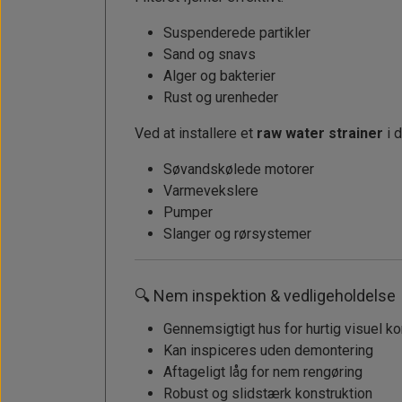
Solceller
Outlet
Landstrømskabler
Brændstoftank
Suspenderede partikler
Børster & Svampe m.m.
Sand og snavs
Strøm
Gavekort
Paneler & Kontakter
Gori propeller
El-artikler
Alger og bakterier
Udlejning af bådudstyr
Rust og urenheder
Sikringer
instrumenter
Tøj
Ved at installere et
raw water strainer
i 
Hvem er vi
Værktøj
Additive
Diverse
Søvandskølede motorer
Fordele hos Shop12volt
Tilbehør
Tovværk & fortøjning
Varmevekslere
Kontakt
Pumper
Slanger og rørsystemer
Forhandler login
🔍 Nem inspektion & vedligeholdelse
Gennemsigtigt hus for hurtig visuel ko
Kan inspiceres uden demontering
Aftageligt låg for nem rengøring
Robust og slidstærk konstruktion