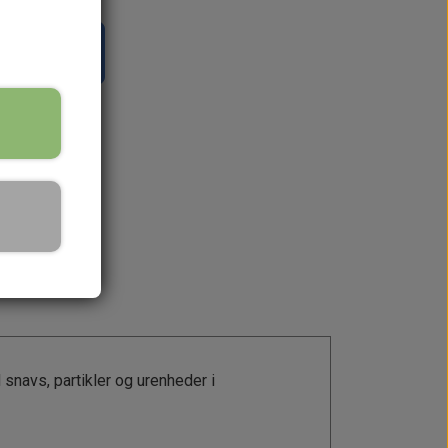
il kurv
snavs, partikler og urenheder i