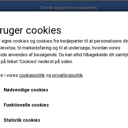
Dansk support og vejledning
bruger cookies
Shop12volt
r egne cookies og cookies fra tredjeparter til at personalisere di
levelse, til markedsføring og til at undersøge, hvordan vores
de anvendes af besøgende. Du kan altid tilbagekalde dit samt
 på linket 'Cookies' nederst på siden.
ori Zink Anode 18–20” – 3-Bladet Foldepropel
Gori Zink Anode 18–20” –
e i vores
cookiepolitik
og
privatlivspolitik
Foldepropel
Nødvendige cookies
207,00 kr.
Funktionelle cookies
Varenummer: CB.GR-1407310000
Statistik cookies
Zink anode til Gori 3-bladet foldepropel 18–20”. Beskytter