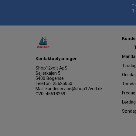
H
1
Kundes
Tel
Mand
Kontaktoplysninger
Tirs
Shop12volt ApS
Sejlerkajen 5
Onsd
5400 Bogense
Telefon: 25625050
Tors
Mail: kundeservice@shop12volt.dk
Fre
CVR: 45618269
Lørd
Sønd