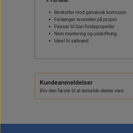
🔧
Fordele:
Solceller
Outlet
Landstrømskabler
Brændstoftank
Børster & Svampe m.m.
Beskytter mod galvanisk korrosion
Forlænger levetiden på propel
Strøm
Gavekort
Paneler & Kontakter
Gori propeller
El-artikler
Passer til Gori foldepropeller
Udlejning af bådudstyr
Sikringer
Nem montering og udskiftning
instrumenter
Tøj
Ideel til saltvand
Hvem er vi
Værktøj
Additive
Diverse
Fordele hos Shop12volt
Tilbehør
Tovværk & fortøjning
Kontakt
Kundeanmeldelser
Forhandler login
Bliv den første til at anmelde denne vare