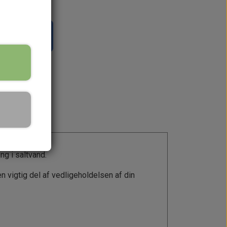
il kurv
g i saltvand.
 vigtig del af vedligeholdelsen af din