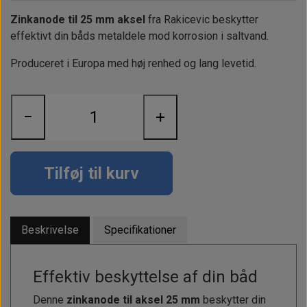
Alt om kinafyr / dieselfyr
Info
Busbars
Motorbeslag
Epoxy
Zinkanode til 25 mm aksel
fra Rakicevic beskytter
Solceller
Outlet
Landstrømskabler
Brændstoftank
effektivt din båds metaldele mod korrosion i saltvand.
Børster & Svampe m.m.
Gavekort
Strøm
Paneler & Kontakter
Gori propeller
Produceret i Europa med høj renhed og lang levetid.
El-artikler
Udlejning af bådudstyr
Sikringer
instrumenter
Tøj
−
+
Hvem er vi
Værktøj
Additive
Diverse
Fordele hos Shop12volt
Tilbehør
Tovværk & fortøjning
Tilføj til kurv
Kontakt
Forhandler login
Beskrivelse
Specifikationer
Effektiv beskyttelse af din båd
Denne
zinkanode til aksel 25 mm
beskytter din