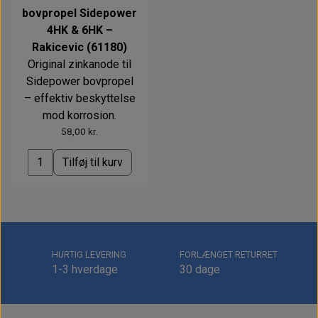
bovpropel Sidepower
4HK & 6HK –
Rakicevic (61180)
Original zinkanode til
Sidepower bovpropel
– effektiv beskyttelse
mod korrosion.
58,00 kr.
Tilføj til kurv
HURTIG LEVERING
FORLÆNGET RETURRET
1-3 hverdage
30 dage