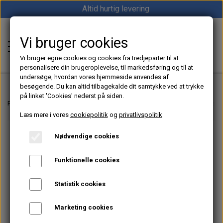
Altid hurtig levering
Vi bruger cookies
Shop12volt
Vi bruger egne cookies og cookies fra tredjeparter til at
personalisere din brugeroplevelse, til markedsføring og til at
undersøge, hvordan vores hjemmeside anvendes af
besøgende. Du kan altid tilbagekalde dit samtykke ved at trykke
på linket 'Cookies' nederst på siden.
Hjem
Forside
Motorudstyr til Båd, Sejlbåd og Marine
Zink
Zinkanode til akse
Læs mere i vores
cookiepolitik
og
privatlivspolitik
Varme
Nødvendige cookies
Sunster dieselfyr
Køl
Funktionelle cookies
Vevor dieselfyr
Køleboks
Strøm
Statistik cookies
Autoterm dieselfyr
Køleskab
MPPT
Vind/Sol
Marketing cookies
1852 Diesel Bådvarmer
Køleskuffe
Batterier