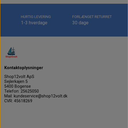
HURTIG LEVERING
FORLÆNGET RETURRET
1-3 hverdage
30 dage
Kontaktoplysninger
Shop12volt ApS
Sejlerkajen 5
5400 Bogense
Telefon: 25625050
Mail: kundeservice@shop12volt.dk
CVR: 45618269