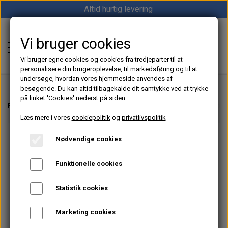
Altid hurtig levering
Vi bruger cookies
Shop12volt
Vi bruger egne cookies og cookies fra tredjeparter til at
personalisere din brugeroplevelse, til markedsføring og til at
undersøge, hvordan vores hjemmeside anvendes af
besøgende. Du kan altid tilbagekalde dit samtykke ved at trykke
på linket 'Cookies' nederst på siden.
Hjem
Forside
12V & 24V Strøm – Batterier, Inverter & Ladere | Shop12volt
Batte
Læs mere i vores
cookiepolitik
og
privatlivspolitik
Varme
Nødvendige cookies
Sunster dieselfyr
Køl
Funktionelle cookies
Vevor dieselfyr
Køleboks
Strøm
Statistik cookies
Autoterm dieselfyr
Køleskab
MPPT
Vind/Sol
Marketing cookies
1852 Diesel Bådvarmer
Køleskuffe
Batterier