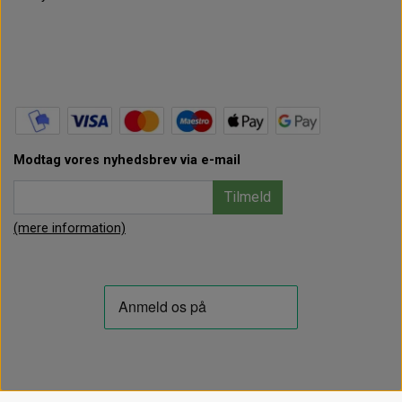
Modtag vores nyhedsbrev via e-mail
Tilmeld
(mere information)