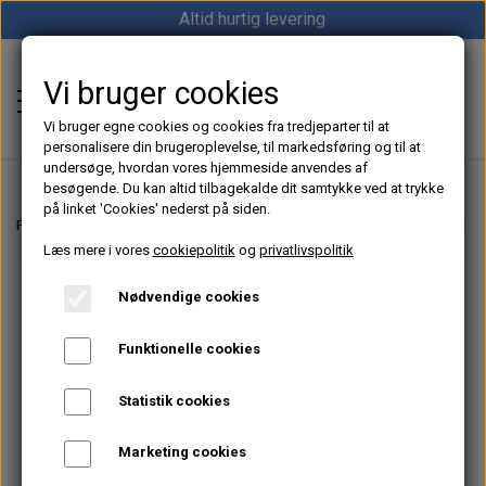
Altid hurtig levering
Vi bruger cookies
Shop12volt
Vi bruger egne cookies og cookies fra tredjeparter til at
personalisere din brugeroplevelse, til markedsføring og til at
undersøge, hvordan vores hjemmeside anvendes af
besøgende. Du kan altid tilbagekalde dit samtykke ved at trykke
på linket 'Cookies' nederst på siden.
Hjem
Forside
12V & 24V Strøm – Batterier, Inverter & Ladere | Shop12volt
Batte
Læs mere i vores
cookiepolitik
og
privatlivspolitik
Varme
Nødvendige cookies
Sunster dieselfyr
Køl
Funktionelle cookies
Vevor dieselfyr
Køleboks
Strøm
Statistik cookies
Autoterm dieselfyr
Køleskab
MPPT
Vind/Sol
Marketing cookies
1852 Diesel Bådvarmer
Køleskuffe
Batterier