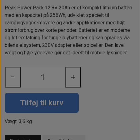
Alt om kinafyr / dieselfyr
Info
Busbars
Motorbeslag
Epoxy
Peak Power Pack 12,8V 20Ah er et kompakt lithium batteri
Solceller
Outlet
Landstrømskabler
med en kapacitet på 256Wh, udviklet specielt til
Brændstoftank
Børster & Svampe m.m.
campingvogns-movere og andre applikationer med højt
Gavekort
Strøm
Paneler & Kontakter
Gori propeller
strømforbrug over korte perioder. Batteriet er en moderne
El-artikler
og let erstatning for tunge blybatterier og kan oplades via
Udlejning af bådudstyr
Sikringer
instrumenter
Tøj
bilens elsystem, 230V adapter eller solceller. Den lave
vægt og høje ydeevne gør det ideelt til mobile løsninger.
Hvem er vi
Værktøj
Additive
Diverse
Fordele hos Shop12volt
Tilbehør
Tovværk & fortøjning
−
+
Kontakt
Forhandler login
Tilføj til kurv
Vægt: 3,6 kg.