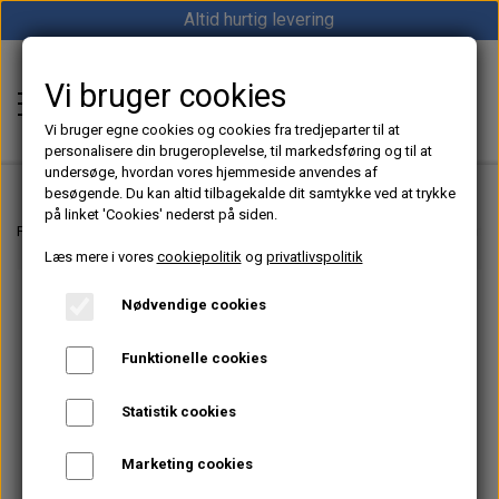
Altid hurtig levering
Vi bruger cookies
Shop12volt
Vi bruger egne cookies og cookies fra tredjeparter til at
personalisere din brugeroplevelse, til markedsføring og til at
undersøge, hvordan vores hjemmeside anvendes af
besøgende. Du kan altid tilbagekalde dit samtykke ved at trykke
på linket 'Cookies' nederst på siden.
Hjem
Forside
12V & 24V Strøm – Batterier, Inverter & Ladere | Shop12volt
Batte
Læs mere i vores
cookiepolitik
og
privatlivspolitik
Varme
Nødvendige cookies
Sunster dieselfyr
Køl
Funktionelle cookies
Vevor dieselfyr
Køleboks
Strøm
Statistik cookies
Autoterm dieselfyr
Køleskab
MPPT
Vind/Sol
Marketing cookies
1852 Diesel Bådvarmer
Køleskuffe
Batterier