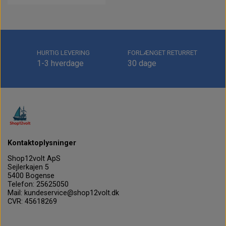
HURTIG LEVERING
FORLÆNGET RETURRET
1-3 hverdage
30 dage
Kontaktoplysninger
Shop12volt ApS
Sejlerkajen 5
5400 Bogense
Telefon: 25625050
Mail: kundeservice@shop12volt.dk
CVR: 45618269