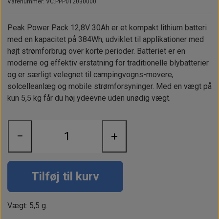
Alt om kinafyr / dieselfyr
Info
Busbars
Varenummer: VC.PPP012030000
Motorbeslag
Epoxy
Solceller
Outlet
Landstrømskabler
Brændstoftank
Peak Power Pack 12,8V 30Ah er et kompakt lithium batteri
Børster & Svampe m.m.
med en kapacitet på 384Wh, udviklet til applikationer med
Gavekort
Strøm
Paneler & Kontakter
Gori propeller
El-artikler
højt strømforbrug over korte perioder. Batteriet er en
Udlejning af bådudstyr
moderne og effektiv erstatning for traditionelle blybatterier
Sikringer
instrumenter
Tøj
og er særligt velegnet til campingvogns-movere,
Hvem er vi
Værktøj
Additive
solcelleanlæg og mobile strømforsyninger. Med en vægt på
Diverse
kun 5,5 kg får du høj ydeevne uden unødig vægt.
Fordele hos Shop12volt
Tilbehør
Tovværk & fortøjning
Kontakt
−
+
Forhandler login
Tilføj til kurv
Vægt: 5,5 g.