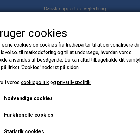
Dansk support og vejledning
bruger cookies
Shop12volt
r egne cookies og cookies fra tredjeparter til at personalisere di
levelse, til markedsføring og til at undersøge, hvordan vores
de anvendes af besøgende. Du kan altid tilbagekalde dit samt
 på linket 'Cookies' nederst på siden.
 Shop12volt
Batteriadskillere, Laderelæer & Batteribeskyttelse til 12V, 24V & 48
Victron Argo Diode 100-3
e i vores
cookiepolitik
og
privatlivspolitik
100A
Nødvendige cookies
569,00 kr.
Funktionelle cookies
Varenummer: VC.ARG100301000R
Statistik cookies
Victron Argo Diode 100-3AC batteriseparator gør det muligt