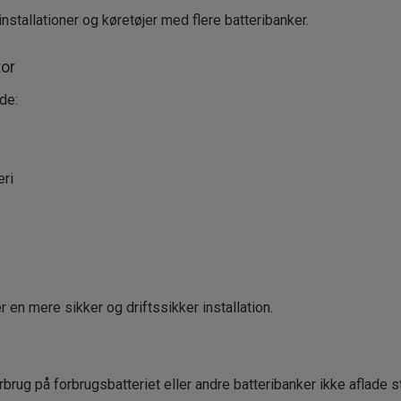
nstallationer og køretøjer med flere batteribanker.
tor
de:
eri
r en mere sikker og driftssikker installation.
brug på forbrugsbatteriet eller andre batteribanker ikke aflade st