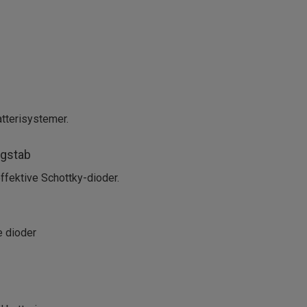
atterisystemer.
ngstab
fektive Schottky-dioder.
e dioder