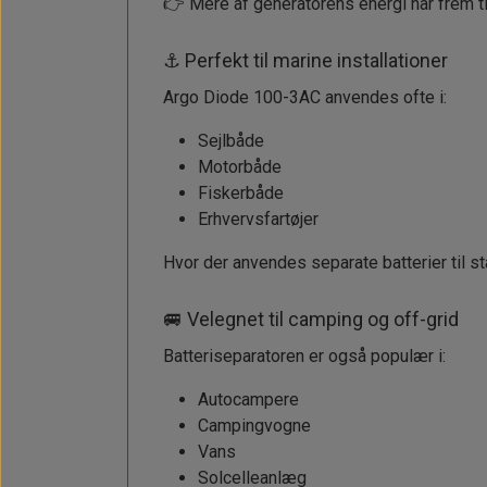
👉 Mere af generatorens energi når frem til
⚓ Perfekt til marine installationer
Argo Diode 100-3AC anvendes ofte i:
Sejlbåde
Motorbåde
Fiskerbåde
Erhvervsfartøjer
Hvor der anvendes separate batterier til sta
🚐 Velegnet til camping og off-grid
Batteriseparatoren er også populær i:
Autocampere
Campingvogne
Vans
Solcelleanlæg