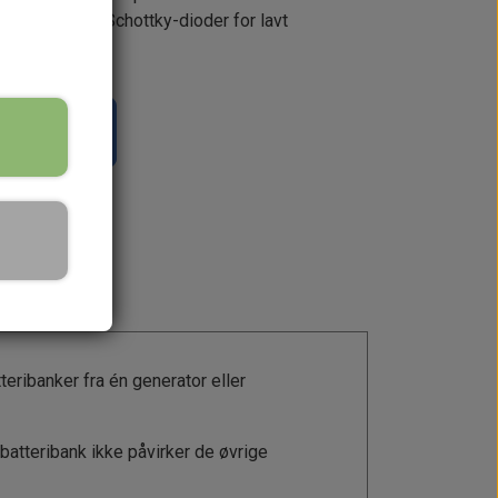
ed effektive Schottky-dioder for lavt
il kurv
teribanker fra én generator eller
 batteribank ikke påvirker de øvrige