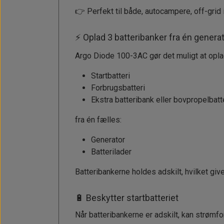
👉 Perfekt til både, autocampere, off-grid i
Solceller
Outlet
Landstrømskabler
Brændstoftank
Børster & Svampe m.m.
Strøm
Gavekort
Paneler & Kontakter
Gori propeller
⚡ Oplad 3 batteribanker fra én genera
El-artikler
Udlejning af bådudstyr
Argo Diode 100-3AC gør det muligt at opla
Sikringer
instrumenter
Tøj
Hvem er vi
Startbatteri
Værktøj
Additive
Diverse
Forbrugsbatteri
Fordele hos Shop12volt
Tilbehør
Ekstra batteribank eller bovpropelbatt
Tovværk & fortøjning
Kontakt
fra én fælles:
Forhandler login
Generator
Batterilader
Batteribankerne holdes adskilt, hvilket give
🔋 Beskytter startbatteriet
Når batteribankerne er adskilt, kan strømfor