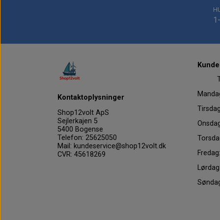
H
1
Kundes
Tel
Mand
Kontaktoplysninger
Tirs
Shop12volt ApS
Sejlerkajen 5
Onsd
5400 Bogense
Telefon: 25625050
Tors
Mail: kundeservice@shop12volt.dk
Fre
CVR: 45618269
Lørd
Sønd