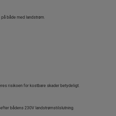
m på både med landstrøm.
es risikoen for kostbare skader betydeligt.
e efter bådens 230V landstrømstilslutning.