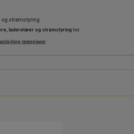
se og strømstyring
lere, laderelæer og strømstyring
her:
adskillere-laderelaeer