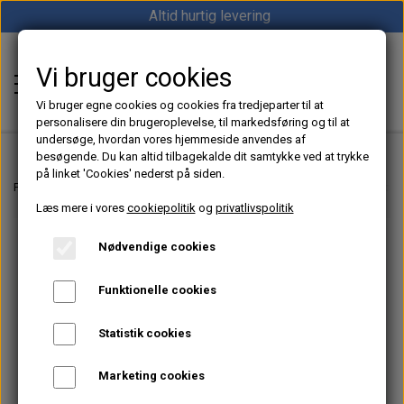
Altid hurtig levering
Vi bruger cookies
Shop12volt
Vi bruger egne cookies og cookies fra tredjeparter til at
personalisere din brugeroplevelse, til markedsføring og til at
undersøge, hvordan vores hjemmeside anvendes af
besøgende. Du kan altid tilbagekalde dit samtykke ved at trykke
på linket 'Cookies' nederst på siden.
Hjem
Forside
12V & 24V Strøm – Batterier, Inverter & Ladere | Shop12volt
Victro
Læs mere i vores
cookiepolitik
og
privatlivspolitik
Varme
Nødvendige cookies
Sunster dieselfyr
Køl
Funktionelle cookies
Vevor dieselfyr
Køleboks
Strøm
Statistik cookies
Autoterm dieselfyr
Køleskab
MPPT
Vind/Sol
Marketing cookies
1852 Diesel Bådvarmer
Køleskuffe
Batterier