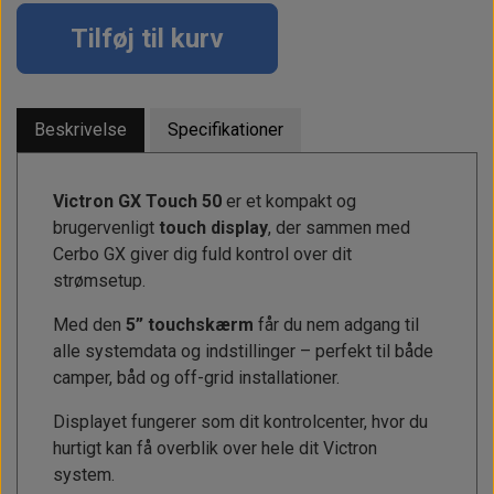
Alt om kinafyr / dieselfyr
Info
Busbars
Motorbeslag
Epoxy
Tilføj til kurv
Solceller
Outlet
Landstrømskabler
Brændstoftank
Børster & Svampe m.m.
Gavekort
Strøm
Paneler & Kontakter
Gori propeller
El-artikler
Beskrivelse
Specifikationer
Udlejning af bådudstyr
Sikringer
instrumenter
Tøj
Hvem er vi
Værktøj
Additive
Victron GX Touch 50
er et kompakt og
Diverse
brugervenligt
touch display
, der sammen med
Fordele hos Shop12volt
Tilbehør
Tovværk & fortøjning
Cerbo GX giver dig fuld kontrol over dit
Kontakt
strømsetup.
Med den
5” touchskærm
får du nem adgang til
Forhandler login
alle systemdata og indstillinger – perfekt til både
camper, båd og off-grid installationer.
Displayet fungerer som dit kontrolcenter, hvor du
hurtigt kan få overblik over hele dit Victron
system.