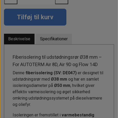
Alt om kinafyr / dieselfyr
Info
Busbars
Motorbeslag
Epoxy
Solceller
Outlet
Landstrømskabler
Brændstoftank
Børster & Svampe m.m.
Tilføj til kurv
Gavekort
Strøm
Paneler & Kontakter
Gori propeller
El-artikler
Udlejning af bådudstyr
Sikringer
instrumenter
Tøj
Beskrivelse
Specifikationer
Hvem er vi
Værktøj
Additive
Diverse
Fordele hos Shop12volt
Tilbehør
Fiberisolering til udstødningsrør Ø38 mm –
Tovværk & fortøjning
For AUTOTERM Air 8D, Air 9D og Flow 14D
Kontakt
Denne
fiberisolering (SV: DE047)
er designet til
Forhandler login
udstødningsrør med
Ø38 mm
og har en samlet
isoleringsdiameter på
Ø50 mm
, hvilket giver
effektiv varmeisolering og øget sikkerhed
omkring udstødningssystemet på dieselvarmere
og oliefyr.
Isoleringen er fremstillet i
varmebestandig