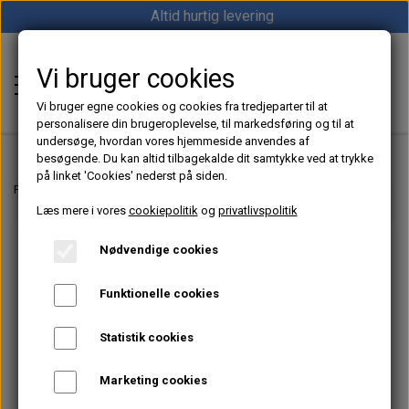
Altid hurtig levering
Vi bruger cookies
Shop12volt
Vi bruger egne cookies og cookies fra tredjeparter til at
personalisere din brugeroplevelse, til markedsføring og til at
undersøge, hvordan vores hjemmeside anvendes af
besøgende. Du kan altid tilbagekalde dit samtykke ved at trykke
på linket 'Cookies' nederst på siden.
Hjem
Forside
Dieselfyr, Oliefyr & Kinafyr – Alt i varme til båd, camper & off-grid
Læs mere i vores
cookiepolitik
og
privatlivspolitik
Varme
Nødvendige cookies
Sunster dieselfyr
Køl
Funktionelle cookies
Vevor dieselfyr
Køleboks
Strøm
Statistik cookies
Autoterm dieselfyr
Køleskab
MPPT
Vind/Sol
Marketing cookies
1852 Diesel Bådvarmer
Køleskuffe
Batterier