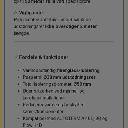
op til
50 meter rulle
ved specialordre.
⚠️
Vigtig note:
Producenten anbefaler, at det samlede
udstødningsrør
ikke overstiger 2 meter
i
længde.
✅
Fordele & funktioner
Varmebestandig
fiberglass-isolering
Passer til
Ø38 mm udstødningsrør
Total isoleringsdiameter:
Ø50 mm
Øger sikkerhed ved marine- og
køretøjsinstallationer
Reducerer varme og beskytter
kabler/komponenter
Kompatibel med AUTOTERM Air 8D, 9D og
Flow 14D