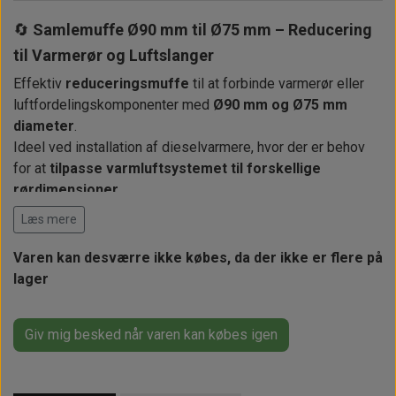
Alt om kinafyr / dieselfyr
Info
Busbars
Motorbeslag
Epoxy
🔄
Samlemuffe Ø90 mm til Ø75 mm – Reducering
Solceller
Outlet
Landstrømskabler
Brændstoftank
Børster & Svampe m.m.
til Varmerør og Luftslanger
Gavekort
Strøm
Paneler & Kontakter
Gori propeller
Effektiv
reduceringsmuffe
til at forbinde varmerør eller
El-artikler
luftfordelingskomponenter med
Ø90 mm og Ø75 mm
Udlejning af bådudstyr
Sikringer
instrumenter
diameter
.
Tøj
Ideel ved installation af dieselvarmere, hvor der er behov
Hvem er vi
Værktøj
Additive
Diverse
for at
tilpasse varmluftsystemet til forskellige
Fordele hos Shop12volt
rørdimensioner
.
Tilbehør
Tovværk & fortøjning
Læs mere
Kontakt
Fremstillet i varmebestandigt materiale, som tåler høje
temperaturer – velegnet til både, autocampere og tekniske
Varen kan desværre ikke købes, da der ikke er flere på
Forhandler login
installationer.
lager
Giv mig besked når varen kan købes igen