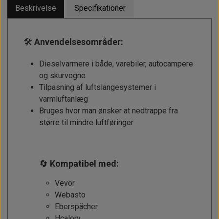
Beskrivelse
Specifikationer
🛠️
Anvendelsesområder:
Dieselvarmere i både, varebiler, autocampere
og skurvogne
Tilpasning af luftslangesystemer i
varmluftanlæg
Bruges hvor man ønsker at nedtrappe fra
større til mindre luftføringer
🔄
Kompatibel med:
Vevor
Webasto
Eberspächer
Hcalory