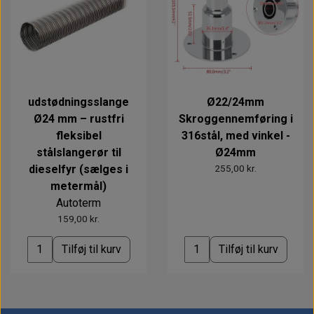
udstødningsslange
Ø22/24mm
Ø24 mm – rustfri
Skroggennemføring i
fleksibel
316stål, med vinkel -
stålslangerør til
Ø24mm
dieselfyr (sælges i
255,00 kr.
metermål)
Autoterm
159,00 kr.
Tilføj til kurv
Tilføj til kurv