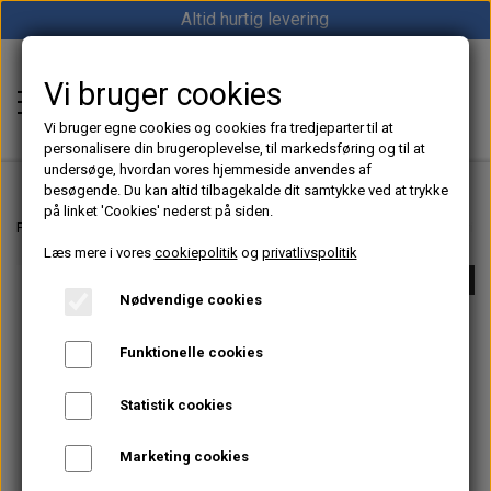
Altid hurtig levering
Vi bruger cookies
Shop12volt
Vi bruger egne cookies og cookies fra tredjeparter til at
personalisere din brugeroplevelse, til markedsføring og til at
undersøge, hvordan vores hjemmeside anvendes af
besøgende. Du kan altid tilbagekalde dit samtykke ved at trykke
på linket 'Cookies' nederst på siden.
Hjem
Forside
Dieselfyr, Oliefyr & Kinafyr – Alt i varme til båd, camper & off-grid
Læs mere i vores
cookiepolitik
og
privatlivspolitik
Varme
UDSOLGT
Nødvendige cookies
Sunster dieselfyr
Køl
Funktionelle cookies
Vevor dieselfyr
Køleboks
Strøm
Statistik cookies
Autoterm dieselfyr
Køleskab
MPPT
Vind/Sol
Marketing cookies
1852 Diesel Bådvarmer
Køleskuffe
Batterier