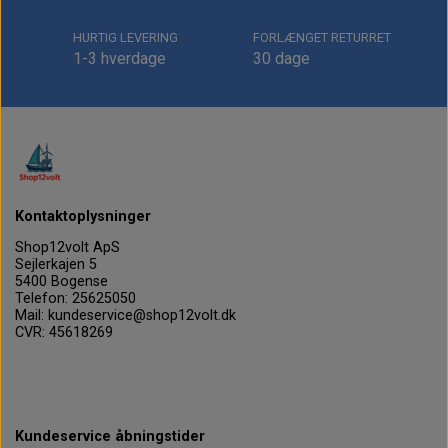
HURTIG LEVERING
FORLÆNGET RETURRET
1-3 hverdage
30 dage
Kontaktoplysninger
Shop12volt ApS
Sejlerkajen 5
5400 Bogense
Telefon: 25625050
Mail: kundeservice@shop12volt.dk
CVR: 45618269
Kundeservice åbningstider