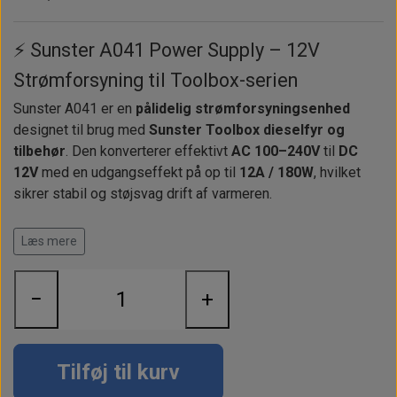
Alt om kinafyr / dieselfyr
Info
Busbars
Motorbeslag
Epoxy
Solceller
Outlet
Landstrømskabler
Brændstoftank
⚡ Sunster A041 Power Supply – 12V
Børster & Svampe m.m.
Gavekort
Strøm
Strømforsyning til Toolbox-serien
Paneler & Kontakter
Gori propeller
El-artikler
Sunster A041 er en
pålidelig strømforsyningsenhed
Udlejning af bådudstyr
Sikringer
instrumenter
Tøj
designet til brug med
Sunster Toolbox dieselfyr og
Hvem er vi
tilbehør
. Den konverterer effektivt
AC 100–240V
til
DC
Værktøj
Additive
Diverse
12V
med en udgangseffekt på op til
12A / 180W
, hvilket
Fordele hos Shop12volt
Tilbehør
sikrer stabil og støjsvag drift af varmeren.
Tovværk & fortøjning
Kontakt
Denne adapter er ideel til både
stationær brug i
Læs mere
værkstedet
og
indendørs drift
, hvor du ønsker at teste
Forhandler login
eller køre dit Sunster-fyr uden batteri.
Med integreret spændingsbeskyttelse og CE-certificeret
−
+
konstruktion får du en sikker og langtidsholdbar løsning.
Tilføj til kurv