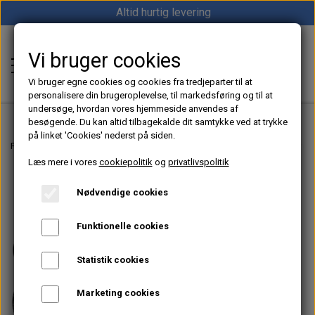
Altid hurtig levering
Vi bruger cookies
Shop12volt
Vi bruger egne cookies og cookies fra tredjeparter til at
personalisere din brugeroplevelse, til markedsføring og til at
undersøge, hvordan vores hjemmeside anvendes af
besøgende. Du kan altid tilbagekalde dit samtykke ved at trykke
på linket 'Cookies' nederst på siden.
Hjem
Forside
12V & 24V Strøm – Batterier, Inverter & Ladere | Shop12volt
Strøm
Læs mere i vores
cookiepolitik
og
privatlivspolitik
Varme
Nødvendige cookies
Sunster dieselfyr
Køl
Funktionelle cookies
Vevor dieselfyr
Køleboks
Strøm
Statistik cookies
Autoterm dieselfyr
Køleskab
MPPT
Vind/Sol
Marketing cookies
1852 Diesel Bådvarmer
Køleskuffe
Batterier