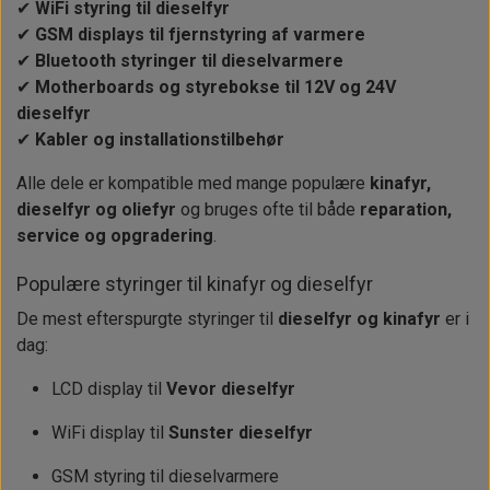
Alt om kinafyr / dieselfyr
Info
Busbars
✔
WiFi styring til dieselfyr
Motorbeslag
Epoxy
✔
GSM displays til fjernstyring af varmere
Solceller
Outlet
Landstrømskabler
Brændstoftank
✔
Bluetooth styringer til dieselvarmere
Børster & Svampe m.m.
✔
Motherboards og styrebokse til 12V og 24V
Gavekort
Strøm
Paneler & Kontakter
Gori propeller
El-artikler
dieselfyr
✔
Kabler og installationstilbehør
Udlejning af bådudstyr
Sikringer
instrumenter
Tøj
Alle dele er kompatible med mange populære
kinafyr,
Hvem er vi
Værktøj
Additive
Diverse
dieselfyr og oliefyr
og bruges ofte til både
reparation,
Fordele hos Shop12volt
Tilbehør
service og opgradering
.
Tovværk & fortøjning
Kontakt
Populære styringer til kinafyr og dieselfyr
De mest efterspurgte styringer til
dieselfyr og kinafyr
er i
Forhandler login
dag:
LCD display til
Vevor dieselfyr
WiFi display til
Sunster dieselfyr
GSM styring til dieselvarmere