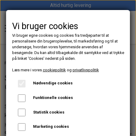
Altid hurtig levering
Vi bruger cookies
Shop12volt
Vi bruger egne cookies og cookies fra tredjeparter til at
personalisere din brugeroplevelse, til markedsføring og til at
undersøge, hvordan vores hjemmeside anvendes af
besøgende. Du kan altid tilbagekalde dit samtykke ved at trykke
på linket 'Cookies' nederst på siden.
Hjem
Forside
Dieselfyr, Oliefyr & Kinafyr – Alt i varme til båd, camper & off-grid
Læs mere i vores
cookiepolitik
og
privatlivspolitik
Styring til Dieselfyr – LCD, WiFi &
Varme
Nødvendige cookies
GSM Displays til Kinafyr
Sunster dieselfyr
Køl
Funktionelle cookies
Vevor dieselfyr
Køleboks
Styring til dieselfyr – LCD, WiFi & GSM displays til
Strøm
Statistik cookies
kinafyr
Autoterm dieselfyr
Køleskab
MPPT
Vind/Sol
Hos
Shop12volt.dk
finder du et stort udvalg af
styring til
Marketing cookies
1852 Diesel Bådvarmer
Køleskuffe
dieselfyr og kinafyr
, herunder
LCD displays, WiFi-styring,
Batterier