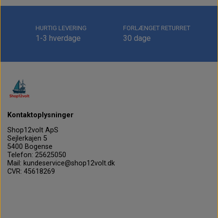
HURTIG LEVERING
FORLÆNGET RETURRET
1-3 hverdage
30 dage
Kontaktoplysninger
Shop12volt ApS
Sejlerkajen 5
5400 Bogense
Telefon: 25625050
Mail: kundeservice@shop12volt.dk
CVR: 45618269